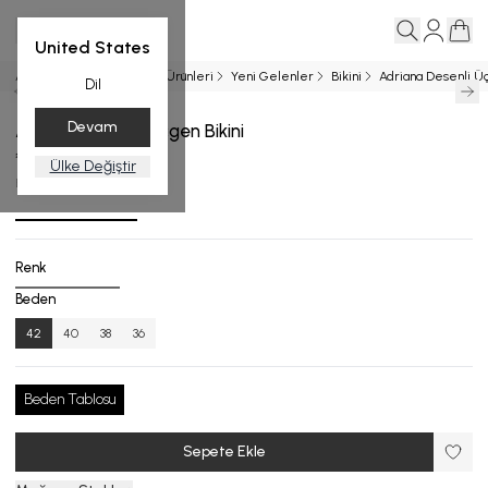
United States
Ana Sayfa
Entegrasyon Ürünleri
Yeni Gelenler
Bikini
Adriana Desenli Üç
Dil
Devam
Adriana Desenli Üçgen Bikini
₺ 10,999.00
Ülke Değiştir
B.1035-26_R133_42
Renk
Beden
42
40
38
36
Beden Tablosu
Sepete Ekle