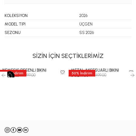
KOLEKSİYON
2026
MODEL TİPİ
ÜÇGEN
SEZONU
SS 2026
SİZİN İÇİN SEÇTİKLERİMİZ
NEMESIS DESENLİ BİKİNİ
METAL AKSESUARLI BİKİNİ
35
%
İndirim
50
%
İndirim
₺ 11,999.00
₺ 10,499.00
₺ 7,799.35
₺ 5,249.50
-