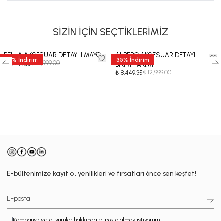
SİZİN İÇİN SEÇTİKLERİMİZ
BELLA AKSESUAR DETAYLI MAYO
ALBERO AKSESUAR DETAYLI
35
%
İndirim
35
%
İndirim
₺ 12,999.00
₺ 8,449.35
BİKİNİ TAKIMI
₺ 12,999.00
₺ 8,449.35
-
E-bültenimize kayıt ol, yenilikleri ve fırsatları önce sen keşfet!
Kampanya ve duyurular hakkında e-posta almak istiyorum.