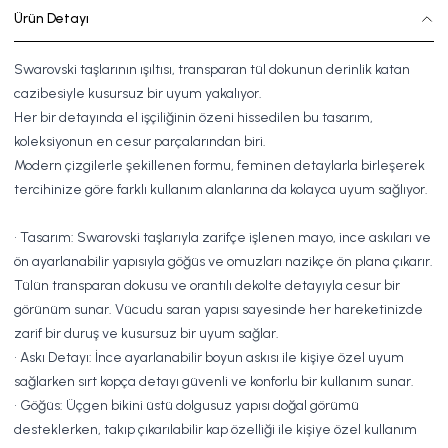
Ürün Detayı
Swarovski taşlarının ışıltısı, transparan tül dokunun derinlik katan
cazibesiyle kusursuz bir uyum yakalıyor.
Her bir detayında el işçiliğinin özeni hissedilen bu tasarım,
koleksiyonun en cesur parçalarından biri.
Modern çizgilerle şekillenen formu, feminen detaylarla birleşerek
tercihinize göre farklı kullanım alanlarına da kolayca uyum sağlıyor.
• Tasarım: Swarovski taşlarıyla zarifçe işlenen mayo, ince askıları ve
ön ayarlanabilir yapısıyla göğüs ve omuzları nazikçe ön plana çıkarır.
Tülün transparan dokusu ve orantılı dekolte detayıyla cesur bir
görünüm sunar. Vücudu saran yapısı sayesinde her hareketinizde
zarif bir duruş ve kusursuz bir uyum sağlar.
• Askı Detayı: İnce ayarlanabilir boyun askısı ile kişiye özel uyum
sağlarken sırt kopça detayı güvenli ve konforlu bir kullanım sunar.
• Göğüs: Üçgen bikini üstü dolgusuz yapısı doğal görümü
desteklerken, takıp çıkarılabilir kap özelliği ile kişiye özel kullanım