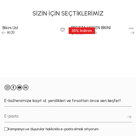
SİZİN İÇİN SEÇTİKLERİMİZ
Bikini Üst
BREZZA ÜÇGEN BİKİNİ
35
%
İndirim
$ 84.09
$ 210.25
$ 136.66
-
E-bültenimize kayıt ol, yenilikleri ve fırsatları önce sen keşfet!
Kampanya ve duyurular hakkında e-posta almak istiyorum.