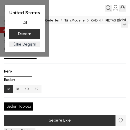
United States
Ana Sayfa
BİKİNİ
Yeni Gelenler
Tüm Modeller
KADIN
PIETAS BİKİNİ
Dil
35
%
İndirim
Devam
PIETAS BİKİNİ
$ 189.22
$ 122.99
Ülke Değiştir
B.1732-25_R127_36
Renk
Beden
36
38
40
42
Beden Tablosu
Sepete Ekle