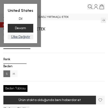
United States
Ana Sayfa
PLAJ GİYİM
CAELİ YIRTMAÇLI ETEK
Dil
35
%
İndirim
Devam
CAELİ YIRTMAÇLI ETEK
$ 231.29
$ 150.34
Ülke Değiştir
PE.3706-25_R115_S
Renk
Beden
S
M
Beden Tablosu
Ürün stokta olduğunda beni haberdar et