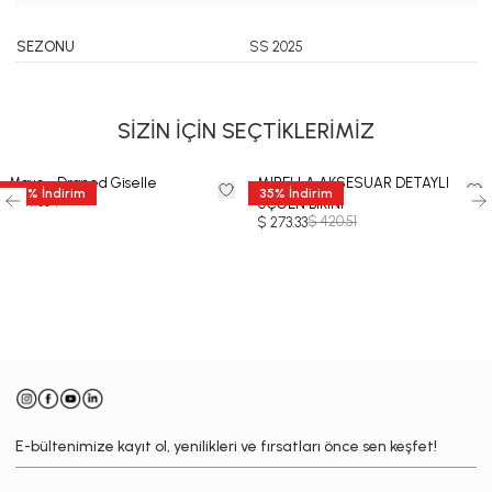
SEZONU
SS 2025
SİZİN İÇİN SEÇTİKLERİMİZ
Mayo - Draped Giselle
MIRELLA AKSESUAR DETAYLI
50
%
İndirim
35
%
İndirim
$ 178.71
$ 89.35
ÜÇGEN BİKİNİ
$ 420.51
$ 273.33
-
E-bültenimize kayıt ol, yenilikleri ve fırsatları önce sen keşfet!