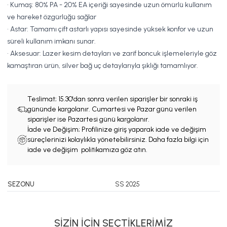
• Kumaş: 80% PA - 20% EA içeriği sayesinde uzun ömürlü kullanım
ve hareket özgürlüğü sağlar
• Astar: Tamamı çift astarlı yapısı sayesinde yüksek konfor ve uzun
süreli kullanım imkanı sunar.
• Aksesuar: Lazer kesim detayları ve zarif boncuk işlemeleriyle göz
kamaştıran ürün, silver bağ uç detaylarıyla şıklığı tamamlıyor.
Teslimat;
15.30'dan sonra verilen siparişler bir sonraki iş
gününde kargolanır. Cumartesi ve Pazar günü verilen
siparişler ise Pazartesi günü kargolanır.
İade ve Değişim; Profilinize giriş yaparak iade ve değişim
süreçlerinizi kolaylıkla yönetebilirsiniz. Daha fazla bilgi için
iade ve değişim politikamıza göz atın.
SEZONU
SS 2025
SİZİN İÇİN SEÇTİKLERİMİZ