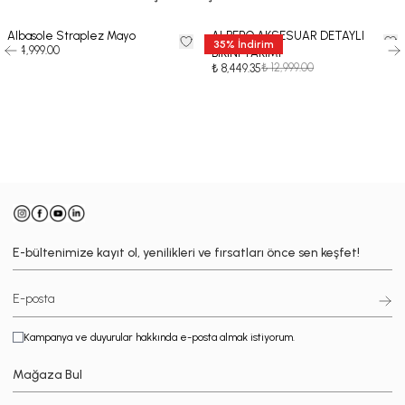
Albasole Straplez Mayo
ALBERO AKSESUAR DETAYLI
35
%
İndirim
₺ 14,999.00
BİKİNİ TAKIMI
₺ 12,999.00
₺ 8,449.35
-
E-bültenimize kayıt ol, yenilikleri ve fırsatları önce sen keşfet!
Kampanya ve duyurular hakkında e-posta almak istiyorum.
Mağaza Bul