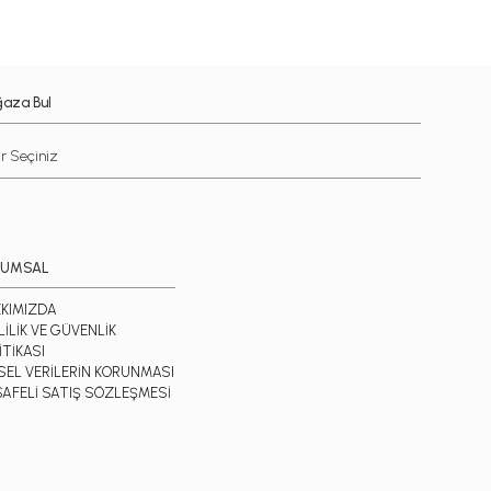
aza Bul
RUMSAL
KIMIZDA
LİLİK VE GÜVENLİK
İTİKASI
İSEL VERİLERİN KORUNMASI
AFELİ SATIŞ SÖZLEŞMESİ