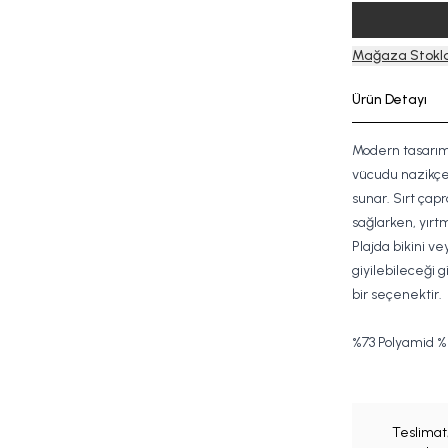
Mağaza Stokla
Ürün Detayı
Modern tasarımı
vücudu nazikç
sunar. Sırt çapr
sağlarken, yırt
Plajda bikini v
giyilebileceği g
bir seçenektir.
%73 Pol
yamid
%2
Teslimat