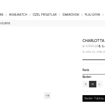
Nİ
MİX&MATCH
ÖZEL FIRSATLAR
SWAROVSKİ
PLAJ GİYİM
 ELBİSE
CHARLOTTA 
₺ 9,999.00
₺ 6
EL.5102-25_R138_
Renk
Beden
S
M
L
Beden Tablosu