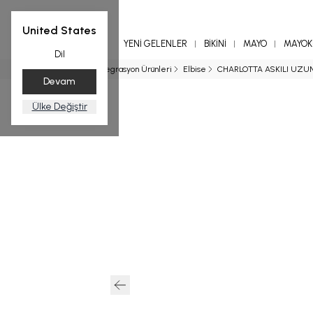
United States
YENİ GELENLER
BİKİNİ
MAYO
MAYOKİ
Dil
Ana Sayfa
Entegrasyon Ürünleri
Elbise
CHARLOTTA ASKILI UZUN
Devam
Ülke Değiştir