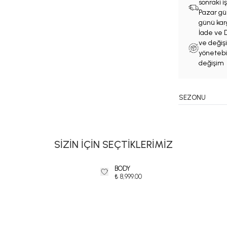
sonraki 
Pazar gün
günü karg
İade ve D
ve değişi
yönetebil
değişim 
SEZONU
SİZİN İÇİN SEÇTİKLERİMİZ
BODY
₺ 8,999.00