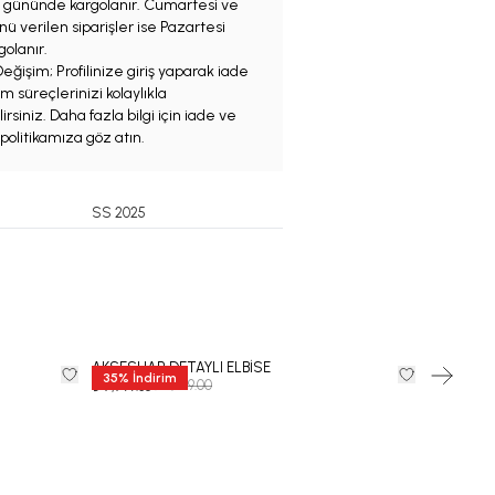
iş gününde kargolanır. Cumartesi ve
ü verilen siparişler ise Pazartesi
olanır.
eğişim; Profilinize giriş yaparak iade
m süreçlerinizi kolaylıkla
irsiniz. Daha fazla bilgi için iade ve
politikamıza göz atın.
SS 2025
AKSESUAR DETAYLI ELBİSE
BELLA AK
35
%
İndirim
35
%
İndi
₺ 11,999.00
₺ 7,799.35
₺ 8,449.35