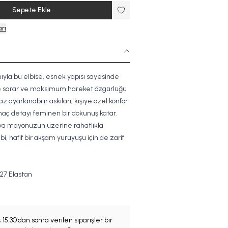
Sepete Ekle
rı
yla bu elbise, esnek yapısı sayesinde
e sarar ve maksimum hareket özgürlüğü
az ayarlanabilir askıları, kişiye özel konfor
maç detayı feminen bir dokunuş katar.
eya mayonuzun üzerine rahatlıkla
ibi, hafif bir akşam yürüyüşü için de
zarif
7 Elastan
;
15.30'dan sonra verilen siparişler bir