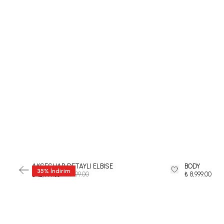
AKSESUAR DETAYLI ELBİSE
BODY
35
%
İndirim
₺ 19,999.00
₺ 8,999.00
₺ 12,999.35
-