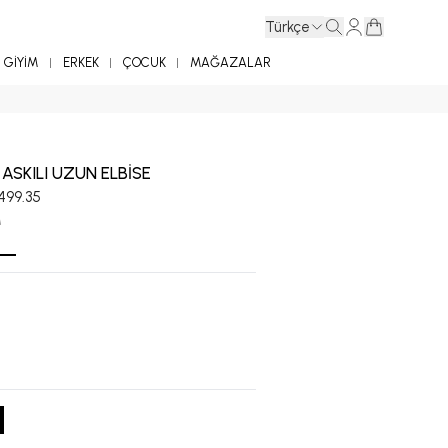
Türkçe
GİYİM
ERKEK
ÇOCUK
MAĞAZALAR
ASKILI UZUN ELBİSE
,499.35
M