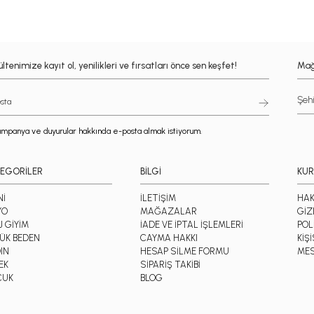
ltenimize kayıt ol, yenilikleri ve fırsatları önce sen keşfet!
Mağ
mpanya ve duyurular hakkında e-posta almak istiyorum.
EGORİLER
BİLGİ
KU
Nİ
İLETİŞİM
HAK
YO
MAĞAZALAR
GİZ
J GİYİM
İADE VE İPTAL İŞLEMLERİ
POL
ÜK BEDEN
CAYMA HAKKI
KİŞ
IN
HESAP SİLME FORMU
MES
EK
SİPARİŞ TAKİBİ
CUK
BLOG