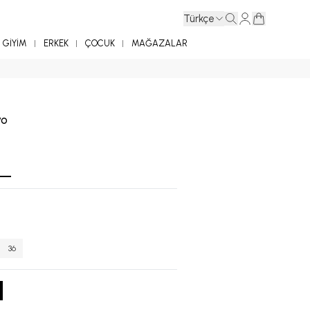
Türkçe
GİYİM
ERKEK
ÇOCUK
MAĞAZALAR
yo
36