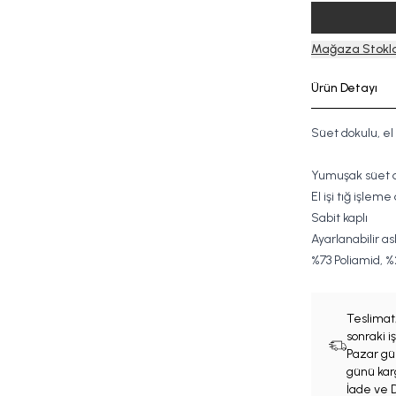
Mağaza Stokla
Ürün Detayı
Süet dokulu, el 
Yumuşak süet 
El işi tığ işleme
Sabit kaplı
Ayarlanabilir ask
%73
Poliamid,
%
Teslimat
sonraki 
Pazar gün
günü karg
İade ve D