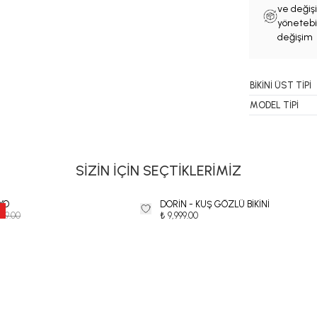
ve değişi
yönetebil
değişim 
BİKİNİ ÜST TİPİ
MODEL TİPİ
SİZİN İÇİN SEÇTİKLERİMİZ
YO
DORİN - KUŞ GÖZLÜ BİKİNİ
999.00
₺ 9,999.00