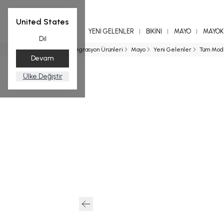
United States
YENİ GELENLER
BİKİNİ
MAYO
MAYOKİ
Dil
Ana Sayfa
Entegrasyon Ürünleri
Mayo
Yeni Gelenler
Tüm Mod
Devam
Ülke Değiştir