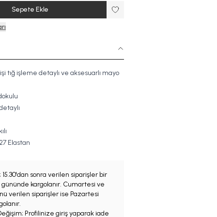
Sepete Ekle
rı
işi tığ işleme detaylı ve aksesuarlı mayo
dokulu
 detaylı
ılı
27 Elastan
;
15.30'dan sonra verilen siparişler bir
iş gününde kargolanır. Cumartesi ve
ü verilen siparişler ise Pazartesi
olanır.
eğişim; Profilinize giriş yaparak iade