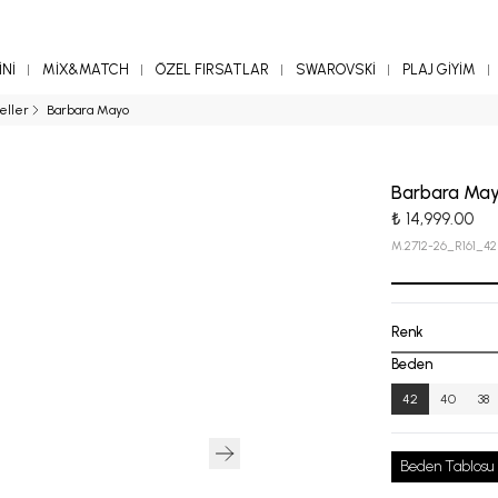
Nİ
MİX&MATCH
ÖZEL FIRSATLAR
SWAROVSKİ
PLAJ GİYİM
eller
Barbara Mayo
Barbara Ma
₺ 14,999.00
M.2712-26_R161_42
Renk
Beden
42
40
38
Beden Tablosu