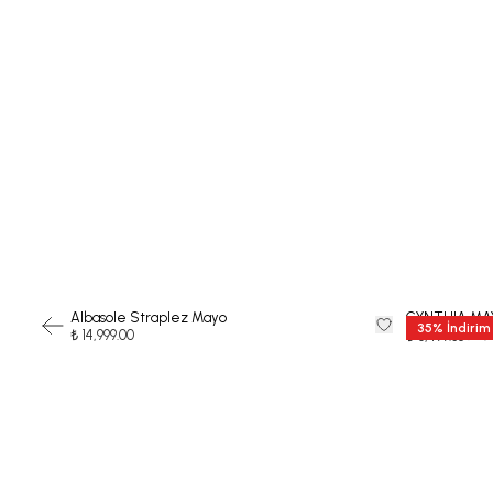
Albasole Straplez Mayo
CYNTHIA MA
35
%
İndirim
₺ 14,999.00
₺ 9,
₺ 6,499.35
-