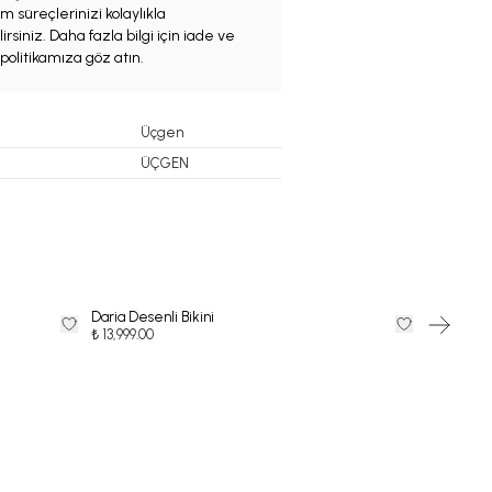
m süreçlerinizi kolaylıkla
irsiniz. Daha fazla bilgi için iade ve
politikamıza göz atın.
Üçgen
ÜÇGEN
Daria Desenli Bikini
FLAVIA - 
35
%
İndi
₺ 13,999.00
₺ 5,849.35