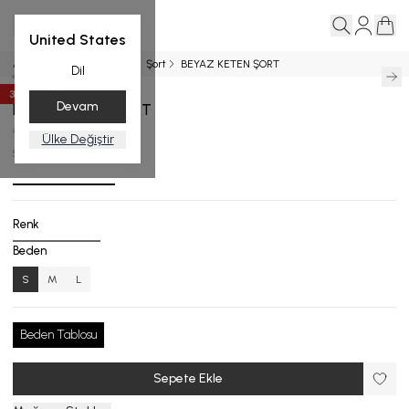
United States
Ana Sayfa
PLAJ GİYİM
Şort
BEYAZ KETEN ŞORT
Dil
35
%
İndirim
Devam
BEYAZ KETEN ŞORT
₺ 6,999.00
₺ 4,549.35
Ülke Değiştir
S.8508-25_R115_S
Renk
Beden
S
M
L
Beden Tablosu
Sepete Ekle