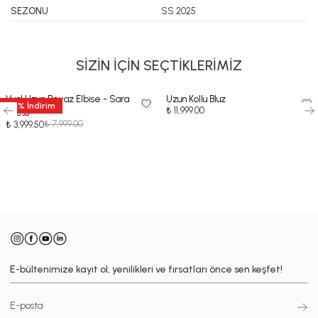
SEZONU
SS 2025
SİZİN İÇİN SEÇTİKLERİMİZ
Vual Uzun Beyaz Elbise - Sara
Uzun Kollu Bluz
50
%
İndirim
₺ 11,999.00
Dress
₺ 7,999.00
₺ 3,999.50
-
E-bültenimize kayıt ol, yenilikleri ve fırsatları önce sen keşfet!