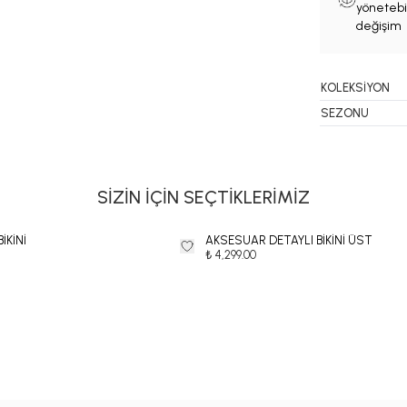
yönetebil
değişim 
KOLEKSİYON
SEZONU
SİZİN İÇİN SEÇTİKLERİMİZ
İKİNİ
AKSESUAR DETAYLI BİKİNİ ÜST
₺ 4,299.00