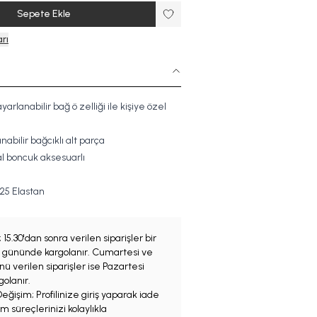
Sepete Ekle
rı
arlanabilir bağ ö zelliği ile kişiye özel
nabilir bağcıklı alt parça
l boncuk aksesuarlı
2
5
Elastan
;
15.30'dan sonra verilen siparişler bir
iş gününde kargolanır. Cumartesi ve
ü verilen siparişler ise Pazartesi
olanır.
eğişim; Profilinize giriş yaparak iade
m süreçlerinizi kolaylıkla