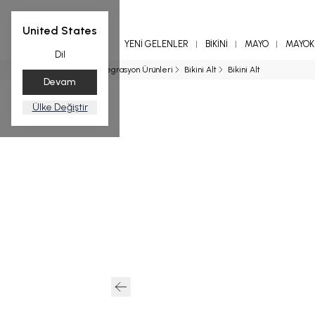
United States
YENİ GELENLER
BİKİNİ
MAYO
MAYOKİ
Dil
Ana Sayfa
Entegrasyon Ürünleri
Bikini Alt
Bikini Alt
Devam
Ülke Değiştir