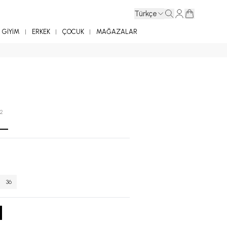
Türkçe
GİYİM
ERKEK
ÇOCUK
MAĞAZALAR
42
36