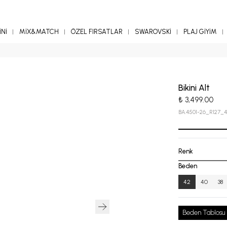
Nİ
MİX&MATCH
ÖZEL FIRSATLAR
SWAROVSKİ
PLAJ GİYİM
Bikini Alt
₺ 3,499.00
BA.4501-26_R127_
Renk
Beden
42
40
38
Beden Tablosu