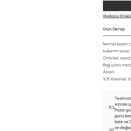
Mağaza Stokla
Ürün Detayı
Normal kesim, ay
kullanım sunar.
Orta bel, ayarla
Bağ uçları meta
Astarlı
%
7
5
Poliamid, %
Teslimat
sonraki 
Pazar gün
günü karg
İade ve D
ve değişi