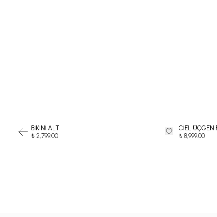
BİKİNİ ALT
CİEL ÜÇGEN B
₺ 2,799.00
₺ 8,999.00
-