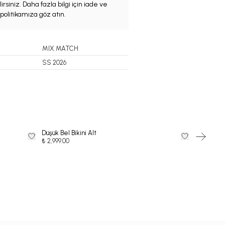
irsiniz. Daha fazla bilgi için iade ve
politikamıza göz atın.
MIX MATCH
SS 2026
Düşük Bel Bikini Alt
Düşük Bel B
₺ 2,999.00
₺ 2,999.00