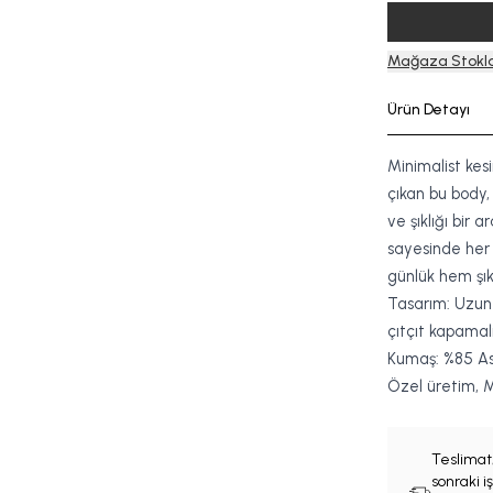
Mağaza Stokla
Ürün Detayı
Minimalist kes
çıkan bu body,
ve şıklığı bir 
sayesinde her
günlük hem şık 
Tasarım: Uzun
çıtçıt kapamal
Kumaş: %85 As
Özel üretim, M
Teslimat
sonraki 