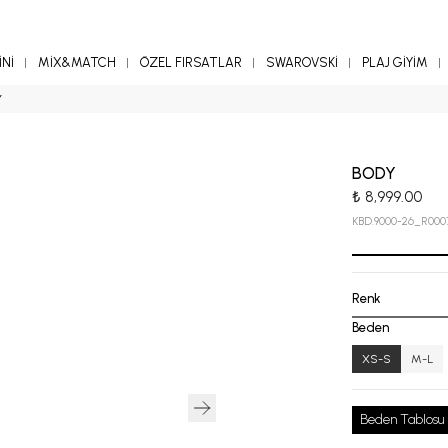
Nİ
MİX&MATCH
ÖZEL FIRSATLAR
SWAROVSKİ
PLAJ GİYİM
Y
BODY
₺ 8,999.00
KBD.9000-26_R000
Renk
Beden
XS-S
M-L
Beden Tablosu