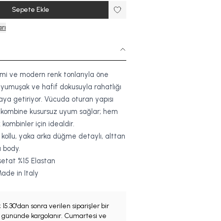
Sepete Ekle
rı
imi ve modern renk tonlarıyla öne
 yumuşak ve hafif dokusuyla rahatlığı
araya getiriyor. Vücuda oturan yapısı
 kombine kusursuz uyum sağlar; hem
kombinler için idealdir.
kollu, yaka arka düğme detaylı, alttan
ı body.
etat %15 Elastan
ade in Italy
;
15.30'dan sonra verilen siparişler bir
iş gününde kargolanır. Cumartesi ve