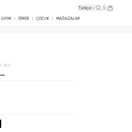
Türkçe
GİYİM
ERKEK
ÇOCUK
MAĞAZALAR
7_XS-S