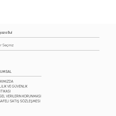
aza Bul
RUMSAL
KIMIZDA
LİLİK VE GÜVENLİK
İTİKASI
İSEL VERİLERİN KORUNMASI
AFELİ SATIŞ SÖZLEŞMESİ