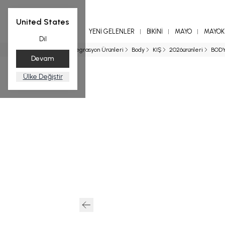
United States
YENİ GELENLER
BİKİNİ
MAYO
MAYOKİ
Dil
Ana Sayfa
Entegrasyon Ürünleri
Body
KIŞ
2026ürünleri
BOD
Devam
Ülke Değiştir