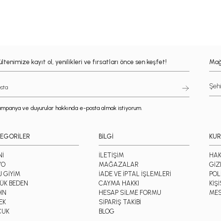
ltenimize kayıt ol, yenilikleri ve fırsatları önce sen keşfet!
Mağ
mpanya ve duyurular hakkında e-posta almak istiyorum.
EGORİLER
BİLGİ
KU
Nİ
İLETİŞİM
HAK
YO
MAĞAZALAR
GİZ
J GİYİM
İADE VE İPTAL İŞLEMLERİ
POL
ÜK BEDEN
CAYMA HAKKI
KİŞ
IN
HESAP SİLME FORMU
MES
EK
SİPARİŞ TAKİBİ
CUK
BLOG