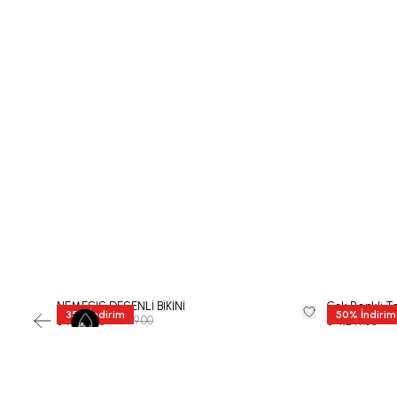
NEMESIS DESENLİ BİKİNİ
Çok Renkli To
35
%
İndirim
50
%
İndirim
₺ 11,999.00
₺ 8,
₺ 7,799.35
₺ 4,249.50