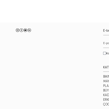
-
E-bü
Ka
KAT
BİKİ
MA
PLA
BÜY
KAD
ERK
ÇO