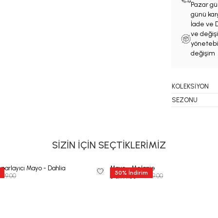
Pazar gün
günü karg
İade ve D
ve değişi
yönetebil
değişim 
KOLEKSİYON
SEZONU
SİZİN İÇİN SEÇTİKLERİMİZ
parlayıcı Mayo - Dahlia
Mayo - Melanie
50
%
İndirim
499.00
₺ 7,999.00
₺ 3,999.50