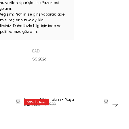
ü verilen siparişler ise Pazartesi
olanır.
eğişim; Profilinize giriş yaparak iade
m süreçlerinizi kolaylıkla
irsiniz. Daha fazla bilgi için iade ve
politikamıza göz atın.
BADİ
SS 2026
Straplez Bikini Takımı - Maya
Mayo - Kha
50
%
İndirim
50
%
İnd
₺ 4,999.00
₺ 2,499.50
₺ 3,249.50