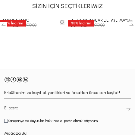
SİZİN İÇİN SEÇTİKLERİMİZ
AURORA MAYO
BELLA AKSESUAR DETAYLI MAYO
35
%
İndirim
35
%
İndirim
₺ 12,999.00
₺ 12,999.00
₺ 8,449.35
₺ 8,449.35
-
E-bültenimize kayıt ol, yenilikleri ve fırsatları önce sen keşfet!
Kampanya ve duyurular hakkında e-posta almak istiyorum.
Mağaza Bul