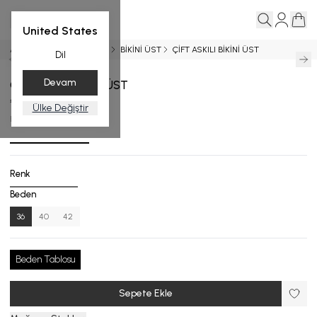
United States
Ana Sayfa
MİX&MATCH
BİKİNİ ÜST
ÇİFT ASKILI BİKİNİ ÜST
Dil
Devam
ÇİFT ASKILI BİKİNİ ÜST
₺ 3,699.00
Ülke Değiştir
BU.4751-25_668_36
Renk
Beden
36
40
42
Beden Tablosu
Sepete Ekle