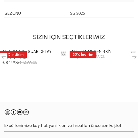
SEZONU
SS 2025
SİZİN İÇİN SEÇTİKLERİMİZ
ALBERO AKSESUAR DETAYLI
BREZZA ÜÇGEN BİKİNİ
35
%
İndirim
35
%
İndirim
₺ 9,999.00
₺ 6,499.35
BİKİNİ TAKIMI
₺ 12,999.00
₺ 8,449.35
-
E-bültenimize kayıt ol, yenilikleri ve fırsatları önce sen keşfet!