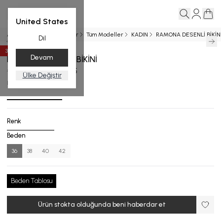
United States
Ana Sayfa
Yeni Gelenler
Tüm Modeller
KADIN
RAMONA DESENLİ BİKİN
Dil
35
%
İndirim
Devam
RAMONA DESENLİ BİKİNİ
₺ 12,999.00
₺ 8,449.35
Ülke Değiştir
B.1015-25_R133_36
Renk
Beden
36
38
40
42
Beden Tablosu
Ürün stokta olduğunda beni haberdar et