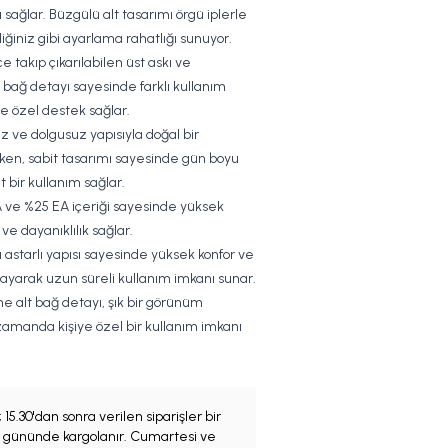
 sağlar. Büzgülü alt tasarımı örgü iplerle
iğiniz gibi ayarlama rahatlığı sunuyor.
ce takıp çıkarılabilen üst askı ve
t bağ detayı sayesinde farklı kullanım
iye özel destek sağlar.
iz ve dolgusuz yapısıyla doğal bir
en, sabit tasarımı sayesinde gün boyu
 bir kullanım sağlar.
 ve %25 EA içeriği sayesinde yüksek
 ve dayanıklılık sağlar.
 astarlı yapısı sayesinde yüksek konfor ve
ğlayarak uzun süreli kullanım imkanı sunar.
e alt bağ detayı, şık bir görünüm
amanda kişiye özel bir kullanım imkanı
;
15.30'dan sonra verilen siparişler bir
iş gününde kargolanır. Cumartesi ve