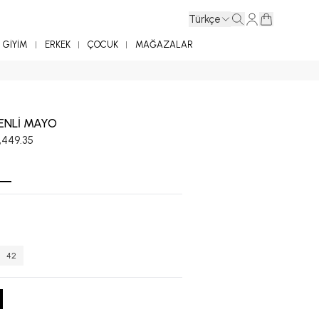
Türkçe
GİYİM
ERKEK
ÇOCUK
MAĞAZALAR
ENLİ MAYO
,449.35
42