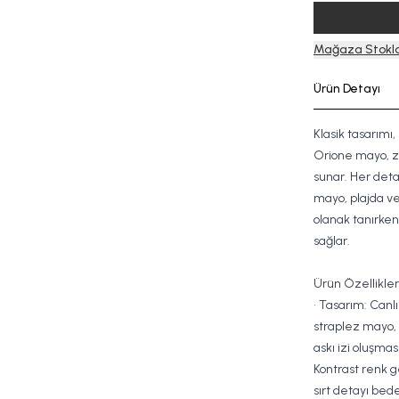
Mağaza Stokla
Ürün Detayı
Klasik tasarımı,
Orione mayo, za
sunar. Her deta
mayo, plajda 
olanak tanırken,
sağlar.
Ürün Özellikleri
• Tasarım: Canl
straplez mayo,
askı izi oluşmas
Kontrast renk 
sırt detayı bed