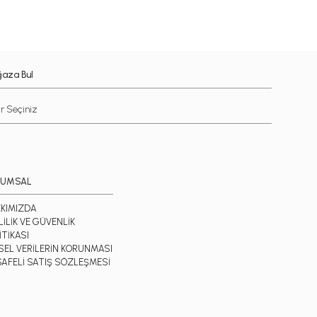
aza Bul
RUMSAL
KIMIZDA
LİLİK VE GÜVENLİK
İTİKASI
İSEL VERİLERİN KORUNMASI
AFELİ SATIŞ SÖZLEŞMESİ