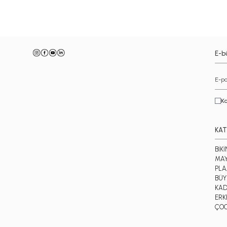
E-bü
Ka
KAT
BİKİ
MA
PLA
BÜY
KAD
ERK
ÇO