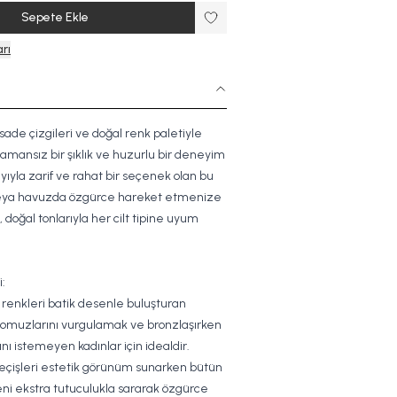
Sepete Ekle
rı
 sade çizgileri ve doğal renk paletiyle
mansız bir şıklık ve huzurlu bir deneyim
yıyla zarif ve rahat bir seçenek olan bu
veya havuzda özgürce hareket etmenize
 doğal tonlarıyla her cilt tipine uyum
:
ı renkleri batik desenle buluşturan
 omuzlarını vurgulamak ve bronzlaşırken
ını istemeyen kadınlar için idealdir.
geçişleri estetik görünüm sunarken bütün
eni ekstra tutuculukla sararak özgürce