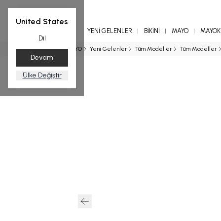
United States
YENİ GELENLER
BİKİNİ
MAYO
MAYOKİ
Dil
Ana Sayfa
MAYO
Yeni Gelenler
Tüm Modeller
Tüm Modeller
Devam
Ülke Değiştir