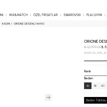
Nİ
MİX&MATCH
ÖZEL FIRSATLAR
SWAROVSKİ
PLAJ GİYİM
KADIN
ORIONE DESENLİ MAYO
ORIONE DES
₺ 12,999.00
₺ 8
M.2011-25_R133_36
Renk
Beden
36
38
40
Beden Tablosu