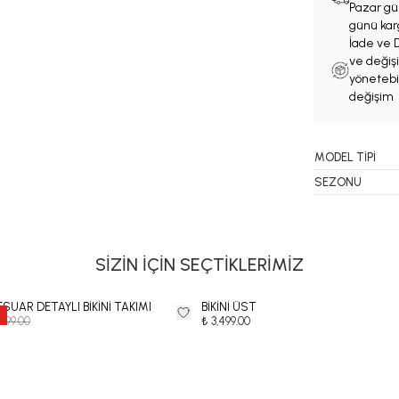
Pazar gün
günü karg
İade ve D
ve değişi
yönetebil
değişim 
MODEL TİPİ
SEZONU
SİZİN İÇİN SEÇTİKLERİMİZ
SUAR DETAYLI BİKİNİ TAKIMI
BİKİNİ ÜST
,999.00
₺ 3,499.00