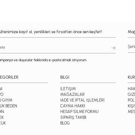
ltenimize kayıt ol, yenilikleri ve fırsatları önce sen keşfet!
Mağ
mpanya ve duyurular hakkında e-posta almak istiyorum.
EGORİLER
BİLGİ
KU
Nİ
İLETİŞİM
HAK
YO
MAĞAZALAR
GİZ
J GİYİM
İADE VE İPTAL İŞLEMLERİ
POL
ÜK BEDEN
CAYMA HAKKI
KİŞ
IN
HESAP SİLME FORMU
MES
EK
SİPARİŞ TAKİBİ
CUK
BLOG