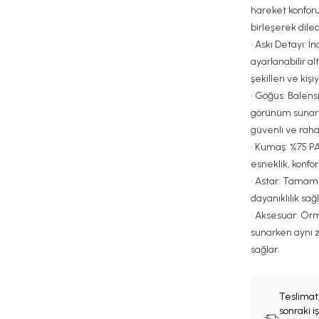
hareket konforu
birleşerek diled
• Askı Detayı: İn
ayarlanabilir al
şekilleri ve kiş
• Göğüs: Balens
görünüm sunark
güvenli ve rahat
• Kumaş: %75 PA
esneklik, konfor
• Astar: Tamamı
dayanıklılık sa
• Aksesuar: Örm
sunarken aynı z
sağlar.
Teslimat
sonraki 