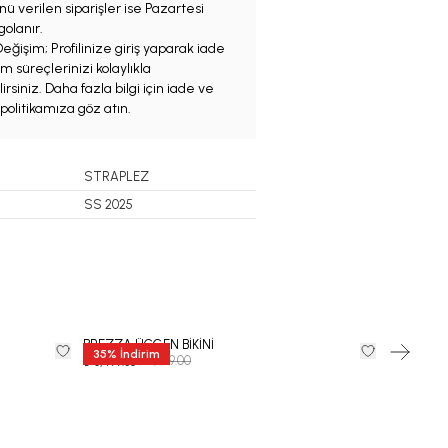
ü verilen siparişler ise Pazartesi
olanır.
eğişim; Profilinize giriş yaparak iade
m süreçlerinizi kolaylıkla
irsiniz. Daha fazla bilgi için iade ve
politikamıza göz atın.
STRAPLEZ
SS 2025
BREZZA ÜÇGEN BİKİNİ
BİKİNİ ALT
35
%
İndirim
₺ 9,999.00
₺ 2,799.00
₺ 6,499.35