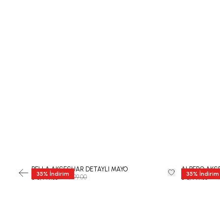
BELLA AKSESUAR DETAYLI MAYO
ALBERO AKSE
35
%
İndirim
35
%
İndirim
₺ 12,999.00
₺ 12
₺ 8,449.35
₺ 8,449.35
-