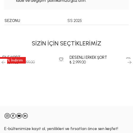
iade ve değişim politikamıza göz atın.
SEZONU
SS 2025
SİZİN İÇİN SEÇTİKLERİMİZ
FİLE ŞORT
DESENLİ ERKEK ŞORT
35
%
İndirim
₺ 3,999.00
₺ 2,999.00
₺ 2,599.35
-
E-bültenimize kayıt ol, yenilikleri ve fırsatları önce sen keşfet!