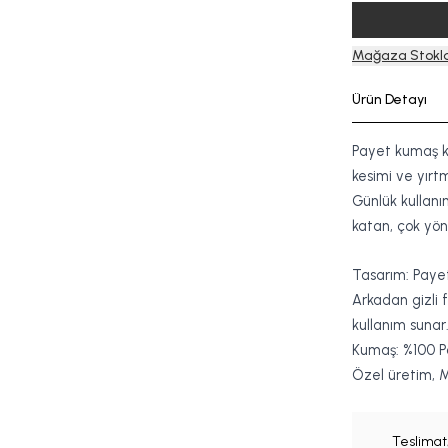
Mağaza Stokla
Ürün Detayı
Payet kumaş ku
kesimi ve yırt
Günlük kullanı
katan, çok yönl
Tasarım: Payet 
Arkadan gizli f
kullanım sunar
Kumaş: %100 P
Özel üretim, M
Teslimat