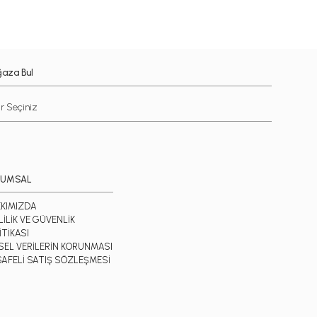
aza Bul
RUMSAL
KIMIZDA
LİLİK VE GÜVENLİK
İTİKASI
İSEL VERİLERİN KORUNMASI
AFELİ SATIŞ SÖZLEŞMESİ