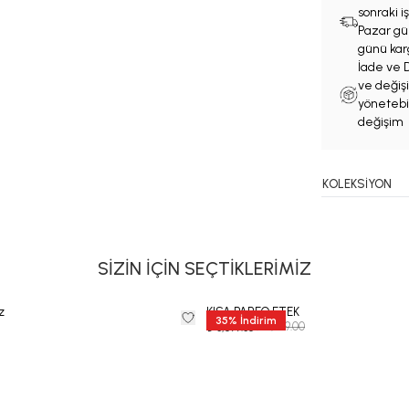
sonraki 
Pazar gün
günü karg
İade ve D
ve değişi
yönetebil
değişim 
KOLEKSİYON
SİZİN İÇİN SEÇTİKLERİMİZ
z
KISA PAREO ETEK
35
%
İndirim
₺ 5,999.00
₺ 3,899.35