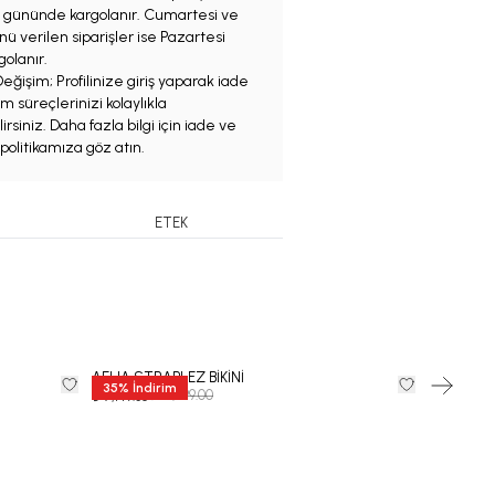
iş gününde kargolanır. Cumartesi ve
ü verilen siparişler ise Pazartesi
olanır.
eğişim; Profilinize giriş yaparak iade
m süreçlerinizi kolaylıkla
irsiniz. Daha fazla bilgi için iade ve
politikamıza göz atın.
ETEK
AELIA STRAPLEZ BİKİNİ
NEMESIS D
35
%
İndirim
35
%
İndi
₺ 10,999.00
₺
₺ 7,149.35
₺ 7,799.35