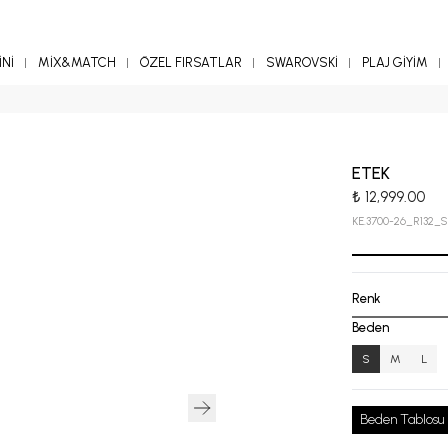
Nİ
MİX&MATCH
ÖZEL FIRSATLAR
SWAROVSKİ
PLAJ GİYİM
ETEK
₺ 12,999.00
KE.3700-26_R132_S
Renk
Beden
S
M
L
Beden Tablosu