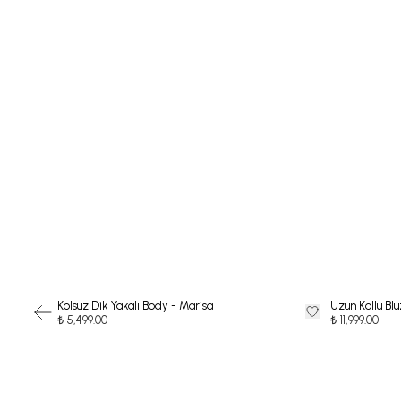
Kolsuz Dik Yakalı Body - Marisa
Uzun Kollu Blu
₺ 5,499.00
₺ 11,999.00
-