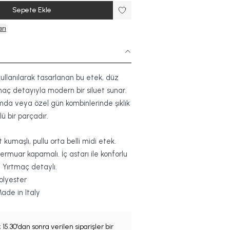
Sepete Ekle
rı
llanılarak tasarlanan bu etek, düz
maç detayıyla modern bir siluet sunar.
mda veya özel gün kombinlerinde şıklık
ü bir parçadır.
kumaşlı, pullu orta belli midi etek.
ermuar kapamalı. İç astarı ile konforlu
. Yırtmaç detaylı.
olyester
ade in Italy
;
15.30'dan sonra verilen siparişler bir