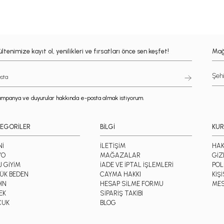
ltenimize kayıt ol, yenilikleri ve fırsatları önce sen keşfet!
Mağ
mpanya ve duyurular hakkında e-posta almak istiyorum.
EGORİLER
BİLGİ
KU
Nİ
İLETİŞİM
HAK
YO
MAĞAZALAR
GİZ
J GİYİM
İADE VE İPTAL İŞLEMLERİ
POL
ÜK BEDEN
CAYMA HAKKI
KİŞ
IN
HESAP SİLME FORMU
MES
EK
SİPARİŞ TAKİBİ
CUK
BLOG