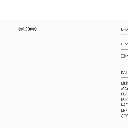
E-bü
Ka
KAT
BİKİ
MA
PLA
BÜY
KAD
ERK
ÇO