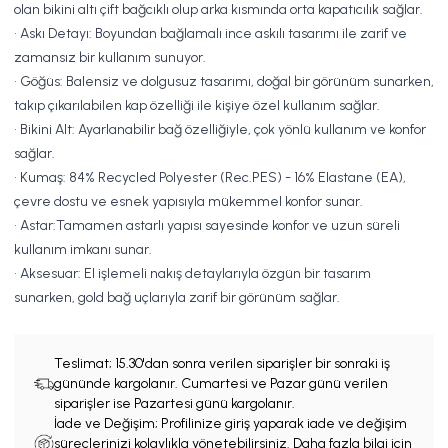
olan bikini altı çift bağcıklı olup arka kısmında orta kapatıcılık sağlar.
• Askı Detayı: Boyundan bağlamalı ince askılı tasarımı ile zarif ve
zamansız bir kullanım sunuyor.
• Göğüs: Balensiz ve dolgusuz tasarımı, doğal bir görünüm sunarken,
takıp çıkarılabilen kap özelliği ile kişiye özel kullanım sağlar.
• Bikini Alt: Ayarlanabilir bağ özelliğiyle, çok yönlü kullanım ve konfor
sağlar.
• Kumaş: 84% Recycled Polyester (Rec.PES) - 16% Elastane (EA),
çevre dostu ve esnek yapısıyla mükemmel konfor sunar.
• Astar:Tamamen astarlı yapısı sayesinde konfor ve uzun süreli
kullanım imkanı sunar.
• Aksesuar: El işlemeli nakış detaylarıyla özgün bir tasarım
sunarken, gold bağ uçlarıyla zarif bir görünüm sağlar.
Teslimat;
15.30'dan sonra verilen siparişler bir sonraki iş
gününde kargolanır. Cumartesi ve Pazar günü verilen
siparişler ise Pazartesi günü kargolanır.
İade ve Değişim; Profilinize giriş yaparak iade ve değişim
süreçlerinizi kolaylıkla yönetebilirsiniz. Daha fazla bilgi için