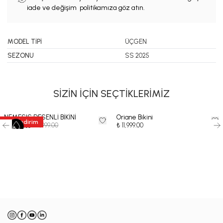
iade ve değişim politikamıza göz atın.
MODEL TİPİ
ÜÇGEN
SEZONU
SS 2025
SİZİN İÇİN SEÇTİKLERİMİZ
NEMESIS DESENLİ BİKİNİ
Oriane Bikini
35
%
İndirim
₺ 11,999.00
₺ 11,999.00
₺ 7,799.35
-