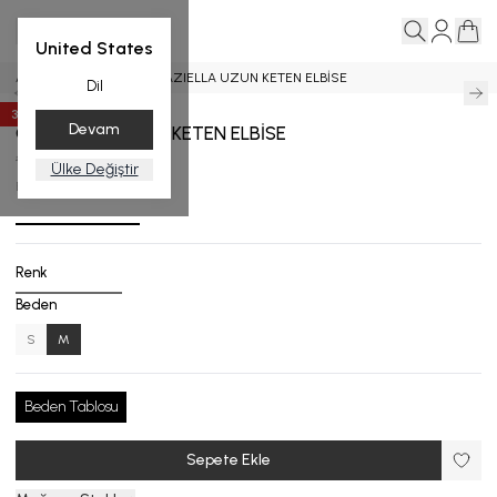
United States
Ana Sayfa
Elbise
GRAZIELLA UZUN KETEN ELBİSE
Dil
35
%
İndirim
Devam
GRAZIELLA UZUN KETEN ELBİSE
₺ 13,999.00
₺ 9,099.35
Ülke Değiştir
EL.5105-25_R172_M
Renk
Beden
S
M
Beden Tablosu
Sepete Ekle