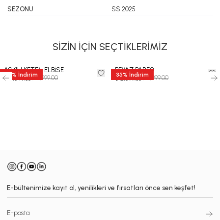
SEZONU
SS 2025
SİZİN İÇİN SEÇTİKLERİMİZ
ASKILI KETEN ELBİSE
BEYAZ PAREO
35
%
İndirim
35
%
İndirim
₺ 6,999.00
₺ 3,999.00
₺ 4,549.35
₺ 2,599.35
-
E-bültenimize kayıt ol, yenilikleri ve fırsatları önce sen keşfet!