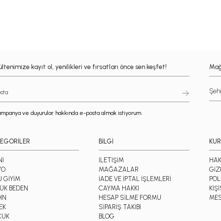
ltenimize kayıt ol, yenilikleri ve fırsatları önce sen keşfet!
Mağ
mpanya ve duyurular hakkında e-posta almak istiyorum.
EGORİLER
BİLGİ
KU
Nİ
İLETİŞİM
HAK
YO
MAĞAZALAR
GİZ
J GİYİM
İADE VE İPTAL İŞLEMLERİ
POL
ÜK BEDEN
CAYMA HAKKI
KİŞ
IN
HESAP SİLME FORMU
MES
EK
SİPARİŞ TAKİBİ
CUK
BLOG