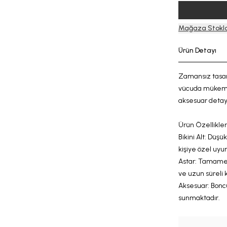
Mağaza Stokla
Ürün Detayı
Zamansız tasarı
vücuda mükemme
aksesuar detayla
Ürün Özellikleri
Bikini Alt: Düşü
kişiye özel uyu
Astar:
Tamamen 
ve
uzun süreli 
Aksesuar:
B
onc
sunmaktadır.