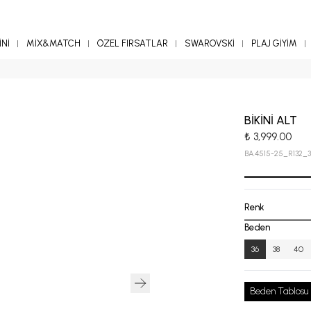
Nİ
MİX&MATCH
ÖZEL FIRSATLAR
SWAROVSKİ
PLAJ GİYİM
BİKİNİ ALT
₺ 3,999.00
BA.4515-25_R132_
Renk
Beden
36
38
40
Beden Tablosu