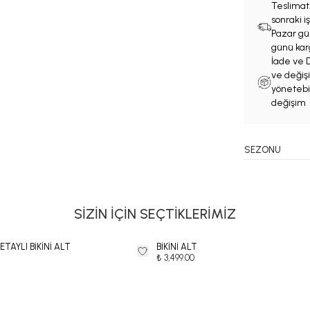
Teslimat
sonraki 
Pazar gün
günü karg
İade ve D
ve değişi
yönetebil
değişim 
SEZONU
SİZİN İÇİN SEÇTİKLERİMİZ
TAYLI BİKİNİ ALT
BİKİNİ ALT
₺ 3,499.00