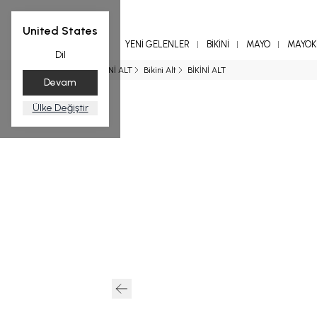
United States
YENİ GELENLER
BİKİNİ
MAYO
MAYOKİ
Dil
Ana Sayfa
BİKİNİ ALT
Bikini Alt
BİKİNİ ALT
Devam
Ülke Değiştir