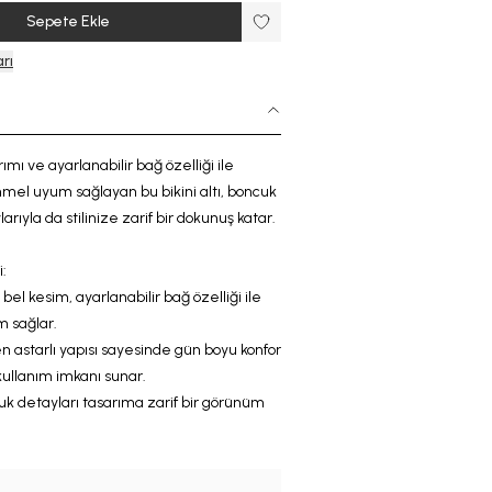
Sepete Ekle
rı
mı ve ayarlanabilir bağ özelliği ile
l uyum sağlayan bu bikini altı, boncuk
rıyla da stilinize zarif bir dokunuş katar.
:
k bel kesim, ayarlanabilir bağ özelliği ile
m sağlar.
astarlı yapısı sayesinde gün boyu konfor
kullanım imkanı sunar.
uk
detayları
tasarıma zarif bir görünüm