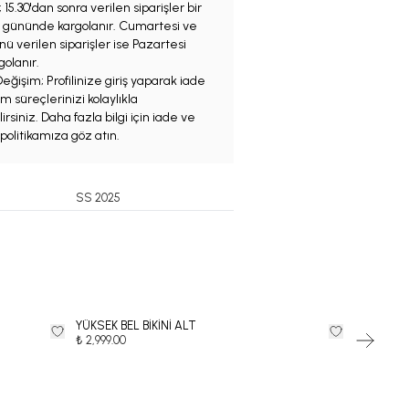
;
15.30'dan sonra verilen siparişler bir
iş gününde kargolanır. Cumartesi ve
ü verilen siparişler ise Pazartesi
olanır.
eğişim; Profilinize giriş yaparak iade
m süreçlerinizi kolaylıkla
irsiniz. Daha fazla bilgi için iade ve
politikamıza göz atın.
SS 2025
YÜKSEK BEL BİKİNİ ALT
Desenli Ast
₺ 2,999.00
₺ 3,499.00