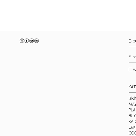
-
E-bü
Ka
KAT
BİKİ
MA
PLA
BÜY
KAD
ERK
ÇO