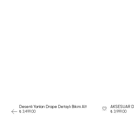
Desenli Yanları Drape Detaylı Bikini Alt
AKSESUAR DE
₺ 3,499.00
₺ 3,999.00