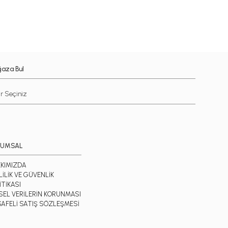
aza Bul
RUMSAL
KIMIZDA
LİLİK VE GÜVENLİK
İTİKASI
İSEL VERİLERİN KORUNMASI
AFELİ SATIŞ SÖZLEŞMESİ