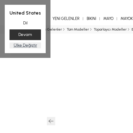
United States
YENİ GELENLER
BİKİNİ
MAYO
MAYOKİ
Dil
Ana Sayfa
Yeni Gelenler
Tüm Modeller
Toparlayıcı Modeller
Devam
Ülke Değiştir