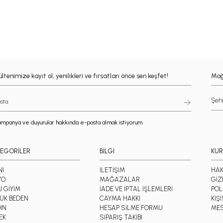
ltenimize kayıt ol, yenilikleri ve fırsatları önce sen keşfet!
Mağ
mpanya ve duyurular hakkında e-posta almak istiyorum.
EGORİLER
BİLGİ
KU
Nİ
İLETİŞİM
HAK
YO
MAĞAZALAR
GİZ
J GİYİM
İADE VE İPTAL İŞLEMLERİ
POL
ÜK BEDEN
CAYMA HAKKI
KİŞ
IN
HESAP SİLME FORMU
MES
EK
SİPARİŞ TAKİBİ