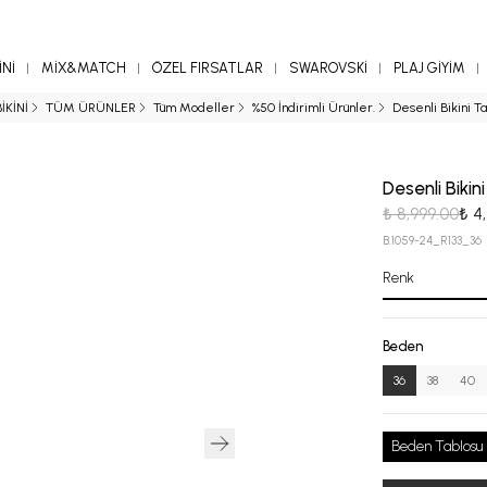
Nİ
MİX&MATCH
ÖZEL FIRSATLAR
SWAROVSKİ
PLAJ GİYİM
BİKİNİ
TÜM ÜRÜNLER
Tüm Modeller
%50 İndirimli Ürünler.
Desenli Bikini T
Desenli Bikin
₺ 8,999.00
₺ 4
B.1059-24_R133_36
Renk
Beden
36
38
40
Beden Tablosu