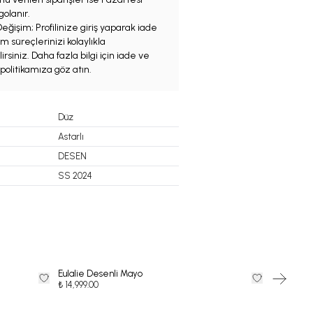
olanır.
eğişim; Profilinize giriş yaparak iade
m süreçlerinizi kolaylıkla
irsiniz. Daha fazla bilgi için iade ve
politikamıza göz atın.
Düz
Astarlı
DESEN
SS 2024
Eulalie Desenli Mayo
FABIA AK
35
%
İndi
₺ 14,999.00
₺
₺ 9,099.35