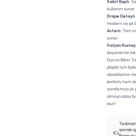
Sabit Kaplı:
Sab
kullanım sunar.
Drape Detaylı 
modern ve şık 
Astarlı:
Tam ast
sunar.
İtalyan Kumaş
dayanıklı bir bi
Duccia Bikini Ta
plajda tüm bakı
olasılıklarının t
konforlu hem de 
zarafetinizi ön
olmaya aday bu
olun!
Teslimat
sonraki 
Pazar gün