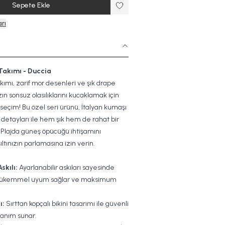
Sepete Ekle
rı
 Takımı - Duccia
akımı, zarif mor desenleri ve şık drape
zın sonsuz olasılıklarını kucaklamak için
eçim! Bu özel seri ürünü, İtalyan kumaşı
i detayları ile hem şık hem de rahat bir
 Plajda güneş öpücüğü ihtişamını
ıltınızın parlamasına izin verin.
skılı:
Ayarlanabilir askıları sayesinde
ükemmel uyum sağlar ve maksimum
ı:
Sırttan kopçalı bikini tasarımı ile güvenli
llanım sunar.