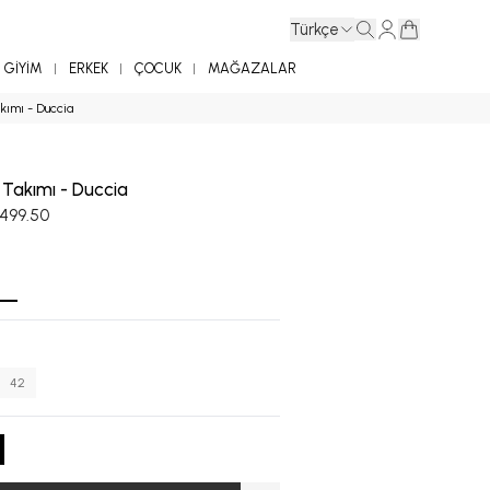
Türkçe
GİYİM
ERKEK
ÇOCUK
MAĞAZALAR
akımı - Duccia
i Takımı - Duccia
,499.50
42