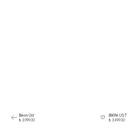
Bikini Üst
BİKİNİ ÜST
₺ 3,999.00
₺ 3,499.00