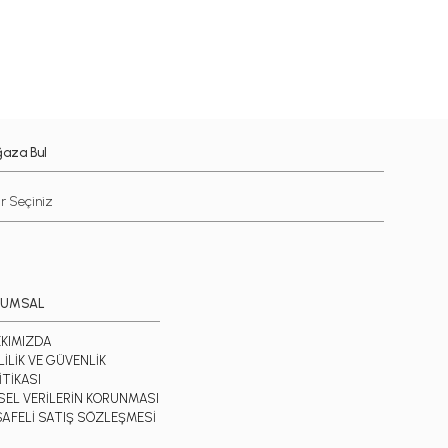
aza Bul
RUMSAL
KIMIZDA
LİLİK VE GÜVENLİK
İTİKASI
İSEL VERİLERİN KORUNMASI
AFELİ SATIŞ SÖZLEŞMESİ