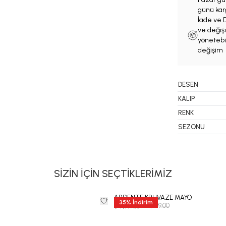
günü karg
İade ve D
ve değişi
yönetebil
değişim 
DESEN
KALIP
RENK
SEZONU
SİZİN İÇİN SEÇTİKLERİMİZ
ARDENTE KRUVAZE MAYO
35
%
İndirim
₺ 10,999.00
₺ 7,149.35