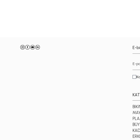
-
E-bü
Ka
KAT
BİKİ
MA
PLA
BÜY
KAD
ERK