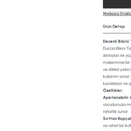
Mağaza Stokla
Ürün Detayı
Desenli Bikini
Duccia Bikini T
detayları ile ya
mükemmel bir s
ve dikkat çekic
kullanım sunar.
kucaklayın ve ış
Özellikler:
Ayarlanabilir A
vücudunuza m
rahatlık sunar.
Sırttan Kopçal
ve rahat bir ku