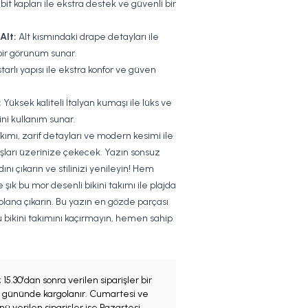
it kapları ile ekstra destek ve güvenli bir
Alt:
Alt kısmındaki drape detayları ile
bir görünüm sunar.
arlı yapısı ile ekstra konfor ve güven
:
Yüksek kaliteli İtalyan kumaşı ile lüks ve
kini kullanım sunar.
kımı, zarif detayları ve modern kesimi ile
şları üzerinize çekecek. Yazın sonsuz
adını çıkarın ve stilinizi yenileyin! Hem
şık bu mor desenli bikini takımı ile plajda
 plana çıkarın. Bu yazın en gözde parçası
 bikini takımını kaçırmayın, hemen sahip
;
15.30'dan sonra verilen siparişler bir
iş gününde kargolanır. Cumartesi ve
ü verilen siparişler ise Pazartesi