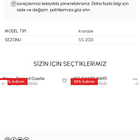
süreçlerinizi kolaylıkla yönetebilirsiniz. Daha fazla bilgi için
iade ve değişim politikamıza göz atın.
MODEL TİPİ
kruvaze
SEZONU
SS 2025
SİZİN İÇİN SEÇTİKLERİMİZ
Mayo - Draped Giselle
MELISANDE MAYO
50
%
İndirim
35
%
İndirim
₺ 8,499.00
₺ 9,999.00
₺ 4,249.50
₺ 6,499.35
-