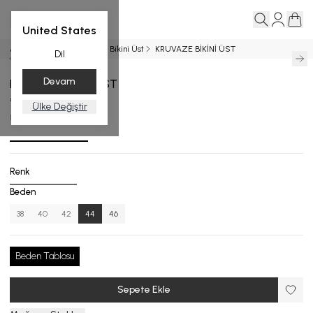
United States
Ana Sayfa
BİKİNİ ÜST
Bikini Üst
KRUVAZE BİKİNİ ÜST
Dil
Devam
KRUVAZE BİKİNİ ÜST
₺ 2,999.00
Ülke Değiştir
BU.4707-25_R169_44
Renk
Beden
38
40
42
44
46
Beden Tablosu
Sepete Ekle