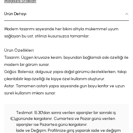
Mağaza Stokları
Ürün Detayı
Modern tasarımı sayesinde her bikini altıyla mükemmel uyum
sağlayan bu üst, stilinizi kusursuzca tamamlar.
Ü
rün Özellikleri:
Tasarım:
Üçgen kruvaze
kesim,
boyundan bağlamalı askı
özelliği ile
modern
bir görüm sunar.
Göğüs:
Balensiz, dolgusuz yapısı doğal görümü desteklerken, takıp
çıkarılabilir kap özelliği ile kişiye özel kullanım oluşturur.
Astar:
Tamamen astarlı yapısı sayesinde gün boyu konfor
ve
uzun
süreli kullanım imkanı sunar.
Teslimat;
15.30'dan sonra verilen siparişler bir sonraki iş
gününde kargolanır. Cumartesi ve Pazar günü verilen
siparişler ise Pazartesi günü kargolanır.
İade ve Değişim; Profilinize giriş yaparak iade ve değişim