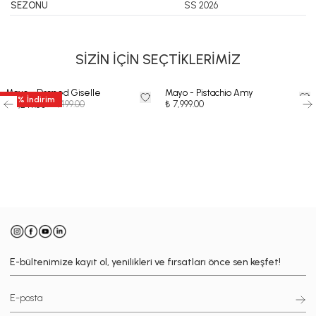
SEZONU
SS 2026
SİZİN İÇİN SEÇTİKLERİMİZ
Mayo - Draped Giselle
Mayo - Pistachio Amy
50
%
İndirim
₺ 8,499.00
₺ 7,999.00
₺ 4,249.50
-
E-bültenimize kayıt ol, yenilikleri ve fırsatları önce sen keşfet!