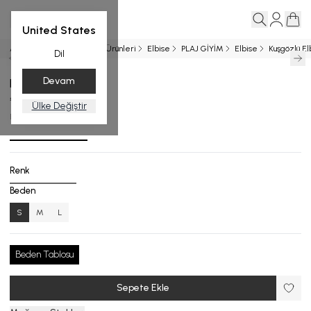
United States
Ana Sayfa
Entegrasyon Ürünleri
Elbise
PLAJ GİYİM
Elbise
Kuşgözlü El
Dil
Devam
Kuşgözlü Elbise
₺ 12,999.00
Ülke Değiştir
EL.5108-26_R0007_S
Renk
Beden
S
M
L
Beden Tablosu
Sepete Ekle