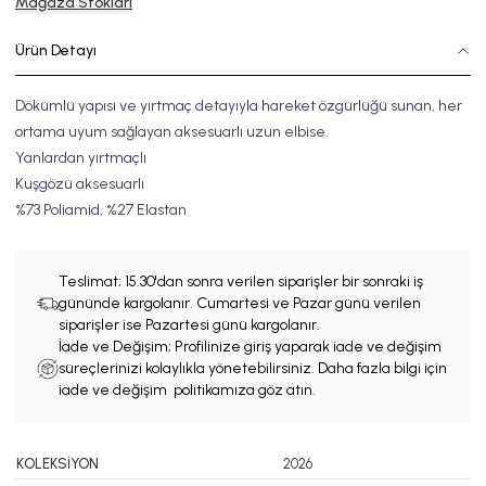
Mağaza Stokları
Ürün Detayı
Dökümlü yapısı ve yırtmaç detayıyla hareket özgürlüğü sunan, her
ortama uyum sağlayan aksesuarlı uzun elbise.
Yanlardan yırtmaçlı
Kuşgözü aksesuarlı
%
7
3
Poliamid, %
2
7
Elastan
Teslimat;
15.30'dan sonra verilen siparişler bir sonraki iş
gününde kargolanır. Cumartesi ve Pazar günü verilen
siparişler ise Pazartesi günü kargolanır.
İade ve Değişim; Profilinize giriş yaparak iade ve değişim
süreçlerinizi kolaylıkla yönetebilirsiniz. Daha fazla bilgi için
iade ve değişim politikamıza göz atın.
KOLEKSİYON
2026