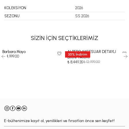
KOLEKSİYON
2026
SEZONU
SS 2026
SİZİN İÇİN SEÇTİKLERİMİZ
Barbara Mayo
ALBERO AKSESUAR DETAYLI
35
%
İndirim
₺ 14,999.00
BİKİNİ TAKIMI
₺ 12,999.00
₺ 8,449.35
-
E-bültenimize kayıt ol, yenilikleri ve fırsatları önce sen keşfet!