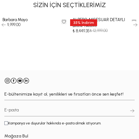
SİZİN İÇİN SEÇTİKLERİMİZ
Barbara Mayo
ALBERO AKSESUAR DETAYLI
35
%
İndirim
₺ 14,999.00
BİKİNİ TAKIMI
₺ 12,999.00
₺ 8,449.35
-
E-bültenimize kayıt ol, yenilikleri ve fırsatları önce sen keşfet!
Kampanya ve duyurular hakkında e-posta almak istiyorum.
Mağaza Bul