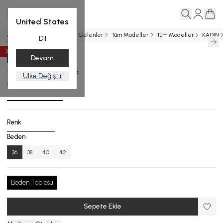
United States
Ana Sayfa
MAYO
Yeni Gelenler
Tüm Modeller
Tüm Modeller
KADIN
Dil
35
%
İndirim
Devam
RHEA MAYO
₺ 19,999.00
₺ 12,999.35
Ülke Değiştir
M.2756-25_R127_36
Renk
Beden
36
38
40
42
Beden Tablosu
Sepete Ekle