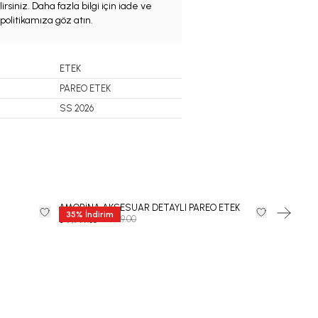
irsiniz. Daha fazla bilgi için iade ve
politikamıza göz atın.
ETEK
PAREO ETEK
SS 2026
AMORİNA AKSESUAR DETAYLI PAREO ETEK
CARMEN 
35
%
İndirim
₺ 11,999.00
₺ 10,999.00
₺ 7,799.35