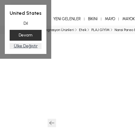
United States
YENİ GELENLER
BİKİNİ
MAYO
MAYOKİ
Dil
Ana Sayfa
Entegrasyon Ürünleri
Etek
PLAJ GİYİM
Narai Pareo 
Devam
Ülke Değiştir