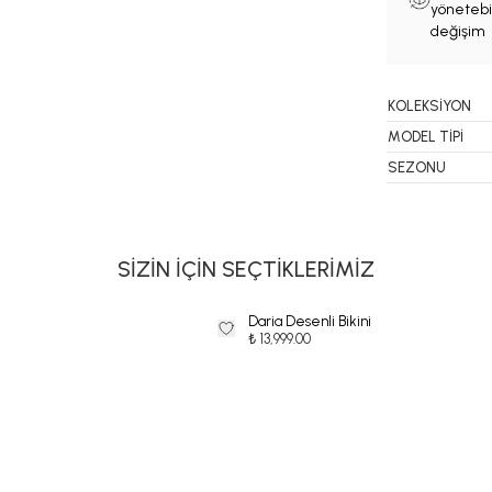
yönetebil
değişim 
KOLEKSİYON
MODEL TİPİ
SEZONU
SİZİN İÇİN SEÇTİKLERİMİZ
Daria Desenli Bikini
₺ 13,999.00