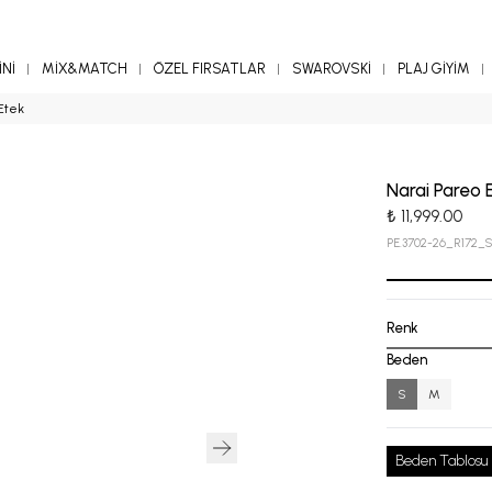
Nİ
MİX&MATCH
ÖZEL FIRSATLAR
SWAROVSKİ
PLAJ GİYİM
Etek
Narai Pareo 
₺ 11,999.00
PE.3702-26_R172_S
Renk
Beden
S
M
Beden Tablosu