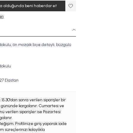
ta olduğunda beni haberdar et
rı
okulu, ön mozaik biye detaylı, büzgülü
dokulu
27 Elastan
;
15.30'dan sonra verilen siparişler bir
iş gününde kargolanır. Cumartesi ve
ü verilen siparişler ise Pazartesi
olanır.
eğişim; Profilinize giriş yaparak iade
m süreçlerinizi kolaylıkla