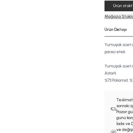
Ürün stok
Mağaza Stokla
Ürün Detayı
Yumuşak süet d
pareo etek
Yumuşak süet 
Astarlı
%73
Poliamid,
%
Teslimat
sonraki 
Pazar gün
günü karg
İade ve D
ve değişi