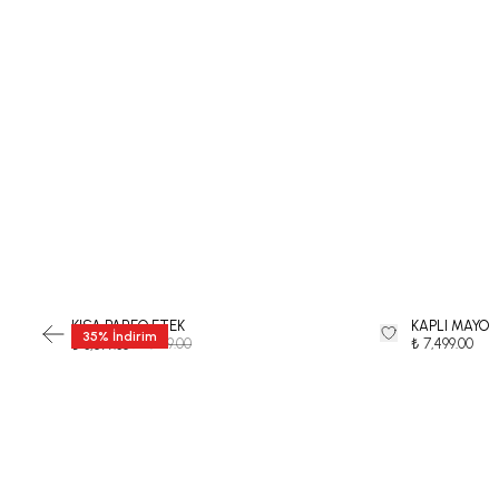
KISA PAREO ETEK
KAPLI MAYO
35
%
İndirim
₺ 5,999.00
₺ 7,499.00
₺ 3,899.35
-