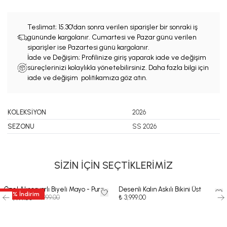
Teslimat;
15.30'dan sonra verilen siparişler bir sonraki iş
gününde kargolanır. Cumartesi ve Pazar günü verilen
siparişler ise Pazartesi günü kargolanır.
İade ve Değişim; Profilinize giriş yaparak iade ve değişim
süreçlerinizi kolaylıkla yönetebilirsiniz. Daha fazla bilgi için
iade ve değişim politikamıza göz atın.
KOLEKSİYON
2026
SEZONU
SS 2026
SİZİN İÇİN SEÇTİKLERİMİZ
Özel Aksesuarlı Biyeli Mayo - Pura
Desenli Kalın Askılı Bikini Üst
50
%
İndirim
₺ 8,999.00
₺ 3,999.00
₺ 4,499.50