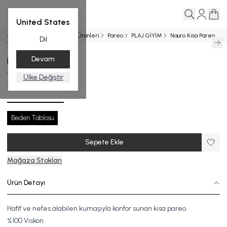
United States
Ana Sayfa
Entegrasyon Ürünleri
Pareo
PLAJ GİYİM
Nauro Kısa Pareo
Dil
Devam
Nauro Kısa Pareo
₺ 5,999.00
Ülke Değiştir
P.3507-26_R161_STD
Beden Tablosu
Sepete Ekle
Mağaza Stokları
Ürün Detayı
Hafif ve nefes alabilen kumaşıyla konfor sunan kısa pareo.
%100 Viskon