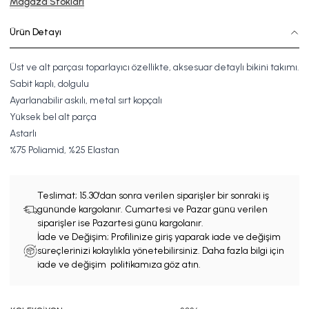
Mağaza Stokları
Ürün Detayı
Üst ve alt parçası toparlayıcı özellikte, aksesuar detaylı bikini takımı.
Sabit kaplı, dolgulu
Ayarlanabilir askılı, metal sırt kopçalı
Yüksek bel alt parça
Astarlı
%75
P
oliamid
,
%25 Elastan
Teslimat;
15.30'dan sonra verilen siparişler bir sonraki iş
gününde kargolanır. Cumartesi ve Pazar günü verilen
siparişler ise Pazartesi günü kargolanır.
İade ve Değişim; Profilinize giriş yaparak iade ve değişim
süreçlerinizi kolaylıkla yönetebilirsiniz. Daha fazla bilgi için
iade ve değişim politikamıza göz atın.