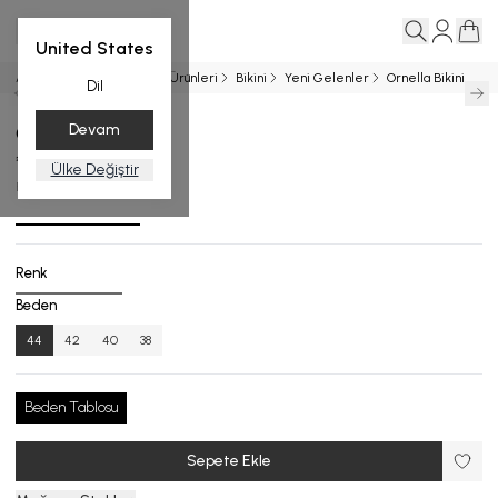
United States
Ana Sayfa
Entegrasyon Ürünleri
Bikini
Yeni Gelenler
Ornella Bikini
Dil
Devam
Ornella Bikini
₺ 13,999.00
Ülke Değiştir
B.1785-26_R140_44
Renk
Beden
44
42
40
38
Beden Tablosu
Sepete Ekle