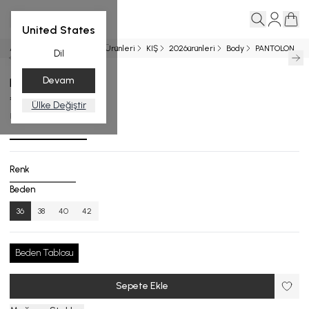
United States
Ana Sayfa
Entegrasyon Ürünleri
KIŞ
2026ürünleri
Body
PANTOLON
Dil
Devam
PANTOLON
₺ 15,999.00
Ülke Değiştir
KPA.8000-26_R134_36
Renk
Beden
36
38
40
42
Beden Tablosu
Sepete Ekle