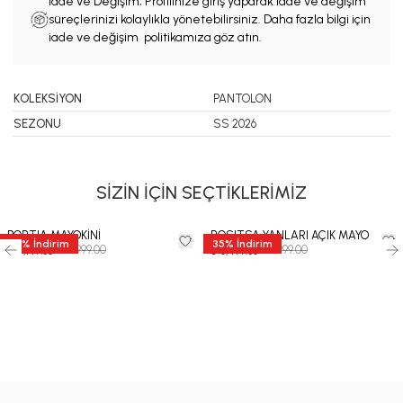
İade ve Değişim; Profilinize giriş yaparak iade ve değişim
süreçlerinizi kolaylıkla yönetebilirsiniz. Daha fazla bilgi için
iade ve değişim politikamıza göz atın.
KOLEKSİYON
PANTOLON
SEZONU
SS 2026
SİZİN İÇİN SEÇTİKLERİMİZ
PORTIA MAYOKİNİ
ROSITSA YANLARI AÇIK MAYO
35
%
İndirim
35
%
İndirim
₺ 10,999.00
₺ 9,999.00
₺ 7,149.35
₺ 6,499.35
-