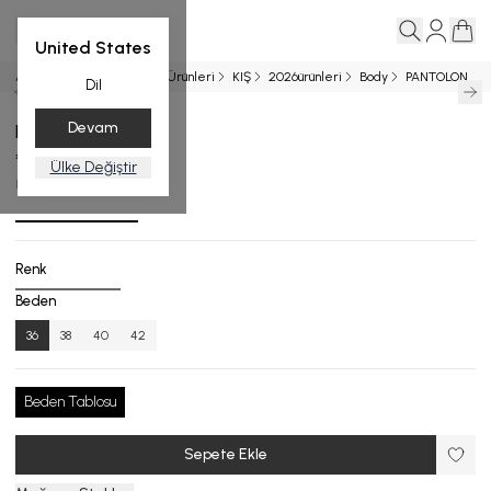
United States
Ana Sayfa
Entegrasyon Ürünleri
KIŞ
2026ürünleri
Body
PANTOLON
Dil
Devam
PANTOLON
₺ 14,999.00
Ülke Değiştir
KPA.8001-26_R132_36
Renk
Beden
36
38
40
42
Beden Tablosu
Sepete Ekle