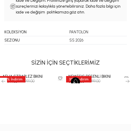
İade ve Değişim; Profilinize giriş yaparak iade ve değişim
süreçlerinizi kolaylıkla yönetebilirsiniz. Daha fazla bilgi için
iade ve değişim politikamıza göz atın.
KOLEKSİYON
PANTOLON
SEZONU
SS 2026
SİZİN İÇİN SEÇTİKLERİMİZ
AELIA STRAPLEZ BİKİNİ
NEMESIS DESENLİ BİKİNİ
35
%
İndirim
35
%
İndirim
₺ 10,999.00
₺ 11,999.00
₺ 7,149.35
₺ 7,799.35
-