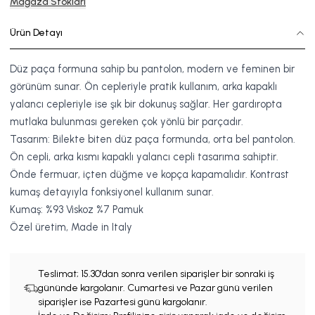
Mağaza Stokları
Ürün Detayı
Düz paça formuna sahip bu pantolon, modern ve feminen bir
görünüm sunar.
Ö
n cepleriyle pratik kullanım, arka kapaklı
yalancı cepleriyle ise şık bir dokunuş sağlar. Her gardıropta
mutlaka bulunması gereken çok yönlü bir parçadır.
Tasarım:
Bilekte biten düz paça formunda, orta bel pantolon.
Ön cepli, arka kısmı kapaklı yalancı cepli tasarıma sahiptir.
Önde fermuar, içten düğme ve kopça kapamalıdır. Kontrast
kumaş detayıyla fonksiyonel kullanım sunar.
Kumaş: %93 Viskoz %7 Pamuk
Özel üretim, Made in Italy
Teslimat;
15.30'dan sonra verilen siparişler bir sonraki iş
gününde kargolanır. Cumartesi ve Pazar günü verilen
siparişler ise Pazartesi günü kargolanır.