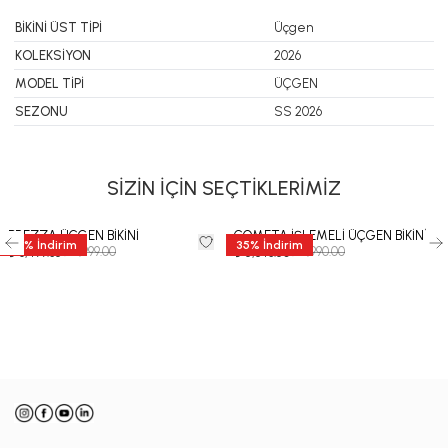
BİKİNİ ÜST TİPİ
Üçgen
KOLEKSİYON
2026
MODEL TİPİ
ÜÇGEN
SEZONU
SS 2026
SİZİN İÇİN SEÇTİKLERİMİZ
BREZZA ÜÇGEN BİKİNİ
COMETA İŞLEMELİ ÜÇGEN BİKİNİ
35
%
İndirim
35
%
İndirim
₺ 9,999.00
₺ 8,990.00
₺ 6,499.35
₺ 5,843.50
-