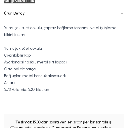
Mağaza Stokları
Ürün Detayı
Yumuşak süet dokulu, çapraz bağlama tasarımlı ve el işi işlemeli
bikini takımı.
Yumuşak süet dokulu
Çıkarılabilir kaplı
Ayarlanabilir askılı, metal sırt kopçalı
Orta bel alt parça
Bağ uçları metal boncuk aksesuarlı
Astarlı
%73
Poliamid,
%27 Elastan
Teslimat;
15.30'dan sonra verilen siparişler bir sonraki iş
gününde kargolanır. Cumartesi ve Pazar günü verilen