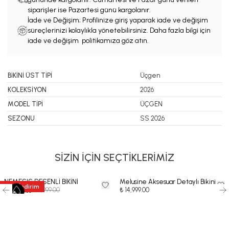
siparişler ise Pazartesi günü kargolanır.
İade ve Değişim; Profilinize giriş yaparak iade ve değişim
süreçlerinizi kolaylıkla yönetebilirsiniz. Daha fazla bilgi için
iade ve değişim politikamıza göz atın.
BİKİNİ ÜST TİPİ
Üçgen
KOLEKSİYON
2026
MODEL TİPİ
ÜÇGEN
SEZONU
SS 2026
SİZİN İÇİN SEÇTİKLERİMİZ
NEMESIS DESENLİ BİKİNİ
Melusine Aksesuar Detaylı Bikini
35
%
İndirim
₺ 11,999.00
₺ 14,999.00
₺ 7,799.35