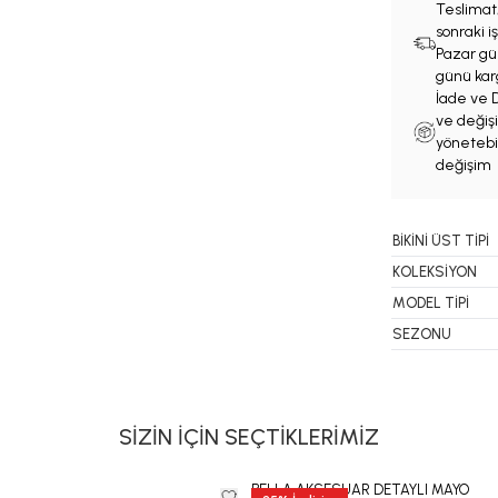
Teslimat
sonraki 
Pazar gün
günü karg
İade ve D
ve değişi
yönetebil
değişim 
BİKİNİ ÜST TİPİ
KOLEKSİYON
MODEL TİPİ
SEZONU
SİZİN İÇİN SEÇTİKLERİMİZ
BELLA AKSESUAR DETAYLI MAYO