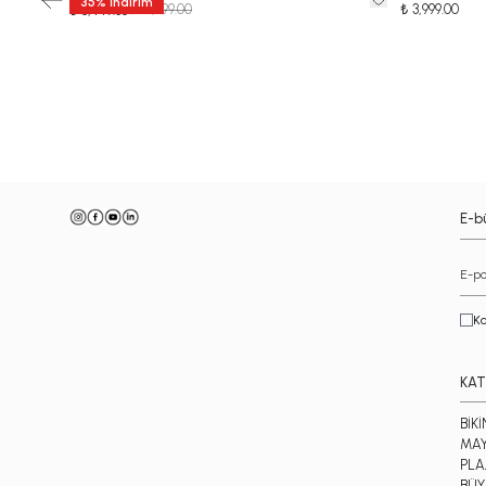
35
%
İndirim
₺ 12,999.00
₺ 3,999.00
₺ 8,449.35
-
E-bü
Ka
KAT
BİKİ
MA
PLA
BÜY