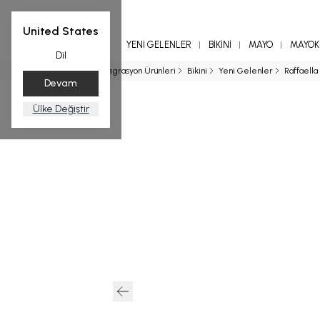
United States
YENİ GELENLER
BİKİNİ
MAYO
MAYOKİ
Dil
Ana Sayfa
Entegrasyon Ürünleri
Bikini
Yeni Gelenler
Raffaella
Devam
Ülke Değiştir