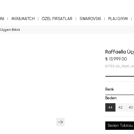
Nİ
MİX&MATCH
ÖZEL FIRSATLAR
SWAROVSKİ
PLAJ GİYİM
 Üçgen Bikini
Raffaella Üçg
₺ 13,999.00
B.1755-26_R660_4
Renk
Beden
44
42
40
Beden Tablosu