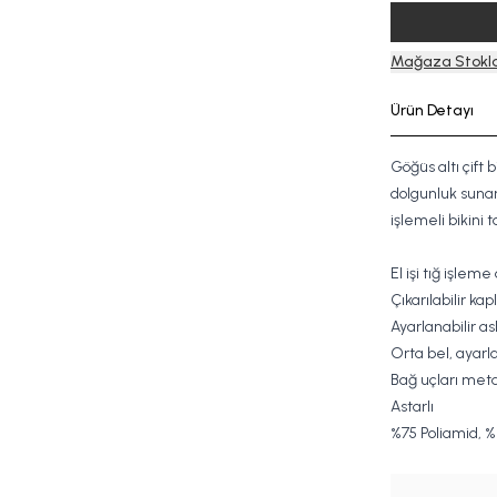
Mağaza Stokla
Ürün Detayı
Göğüs altı çift 
dolgunluk sunan,
işlemeli bikini t
El işi tığ işleme
Çıkarılabilir kapl
Ayarlanabilir ask
Orta bel, ayarla
Bağ uçları meta
Astarlı
%75
Poliamid,
%