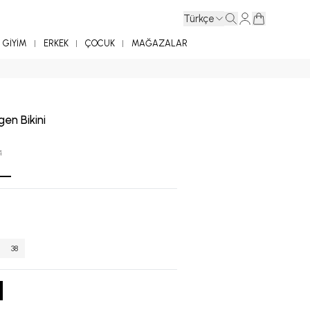
Türkçe
GİYİM
ERKEK
ÇOCUK
MAĞAZALAR
en Bikini
4
38