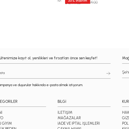
35
%
İndirim
₺ 12,999.00
₺ 8,449.35
ltenimize kayıt ol, yenilikleri ve fırsatları önce sen keşfet!
Mağ
mpanya ve duyurular hakkında e-posta almak istiyorum.
EGORİLER
BİLGİ
KU
Nİ
İLETİŞİM
HAK
YO
MAĞAZALAR
GİZ
J GİYİM
İADE VE İPTAL İŞLEMLERİ
POL
ÜK BEDEN
CAYMA HAKKI
KİŞ