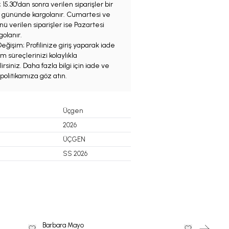
;
15.30'dan sonra verilen siparişler bir
iş gününde kargolanır. Cumartesi ve
ü verilen siparişler ise Pazartesi
olanır.
eğişim; Profilinize giriş yaparak iade
m süreçlerinizi kolaylıkla
irsiniz. Daha fazla bilgi için iade ve
politikamıza göz atın.
Üçgen
2026
ÜÇGEN
SS 2026
Barbara Mayo
ARDENTE