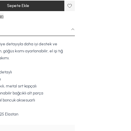
Sepete Ekle
rı
biye detayıyla daha iyi destek ve
 göğüs kısmı ayarlanabilir, el işi tığ
akımı.
 detaylı
ı
ılı, metal sırt kopçalı
nabilir bağcıklı alt parça
l boncuk aksesuarlı
25 Elastan