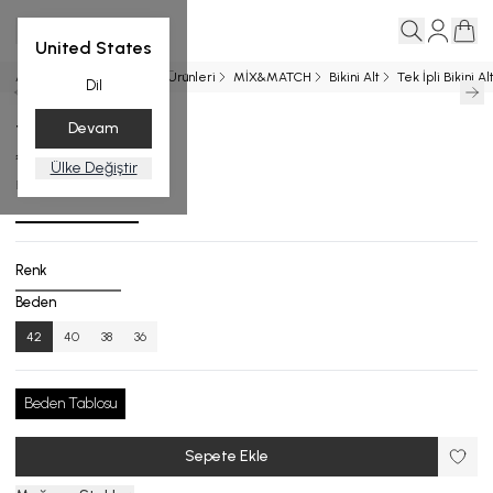
United States
Ana Sayfa
Entegrasyon Ürünleri
MİX&MATCH
Bikini Alt
Tek İpli Bikini Al
Dil
Devam
Tek İpli Bikini Alt
₺ 3,599.00
Ülke Değiştir
BA.4560-26_R115_42
Renk
Beden
42
40
38
36
Beden Tablosu
Sepete Ekle