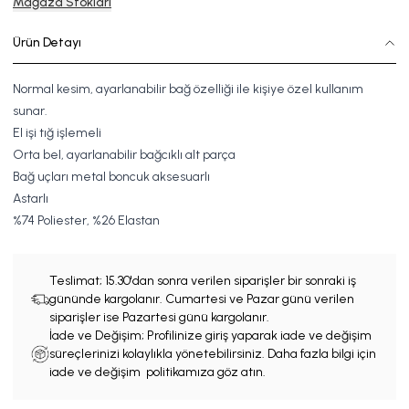
Mağaza Stokları
Ürün Detayı
Normal kesim, ayarlanabilir bağ özelliği ile kişiye özel kullanım
sunar.
El işi tığ işlemeli
Orta bel, ayarlanabilir bağcıklı alt parça
Bağ uçları metal boncuk aksesuarlı
Astarlı
%
74
Poli
ester
, %
26
Elastan
Teslimat;
15.30'dan sonra verilen siparişler bir sonraki iş
gününde kargolanır. Cumartesi ve Pazar günü verilen
siparişler ise Pazartesi günü kargolanır.
İade ve Değişim; Profilinize giriş yaparak iade ve değişim
süreçlerinizi kolaylıkla yönetebilirsiniz. Daha fazla bilgi için
iade ve değişim politikamıza göz atın.