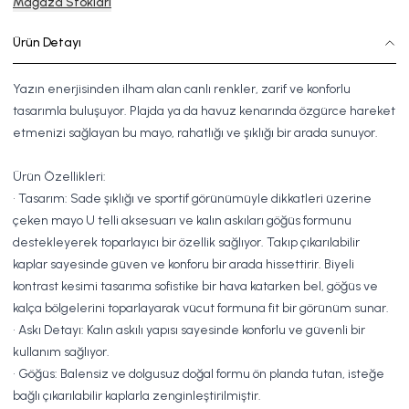
Mağaza Stokları
Ürün Detayı
Yazın enerjisinden ilham alan canlı renkler, zarif ve konforlu
tasarımla buluşuyor. Plajda ya da havuz kenarında özgürce hareket
etmenizi sağlayan bu mayo, rahatlığı ve şıklığı bir arada sunuyor.
Ürün Özellikleri:
• Tasarım: Sade şıklığı ve sportif görünümüyle dikkatleri üzerine
çeken mayo U telli aksesuarı ve kalın askıları göğüs formunu
destekleyerek toparlayıcı bir özellik sağlıyor. Takıp çıkarılabilir
kaplar sayesinde güven ve konforu bir arada hissettirir. Biyeli
kontrast kesimi tasarıma sofistike bir hava katarken bel, göğüs ve
kalça bölgelerini toparlayarak vücut formuna fit bir görünüm sunar.
• Askı Detayı: Kalın askılı yapısı sayesinde konforlu ve güvenli bir
kullanım sağlıyor.
• Göğüs: Balensiz ve dolgusuz doğal formu ön planda tutan, isteğe
bağlı çıkarılabilir kaplarla zenginleştirilmiştir.