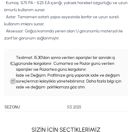
• Kumaş: %75 PA - %25 EA içeriği, yüksek hareket özgürlüğü ve uzun
ömürlü kullanım sunar.
• Astar: Tamamen astarlı yapısı sayesinde konfor ve uzun süreli
kullanım imkanı sunar.
• Aksesuar: Göğüs kısmında yeren alan U görünümlü materyal ile
zarif bir görünüm sağlanmıştır.
Teslimat;
15.30'dan sonra verilen siparişler bir sonraki iş
gününde kargolanır. Cumartesi ve Pazar günü verilen
siparişler ise Pazartesi günü kargolanır.
İade ve Değişim; Profilinize giriş yaparak iade ve değişim
süreçlerinizi kolaylıkla yönetebilirsiniz. Daha fazla bilgi için
iade ve değişim politikamıza göz atın.
SEZONU
SS 2025
SİZİN İÇİN SEÇTİKLERİMİZ