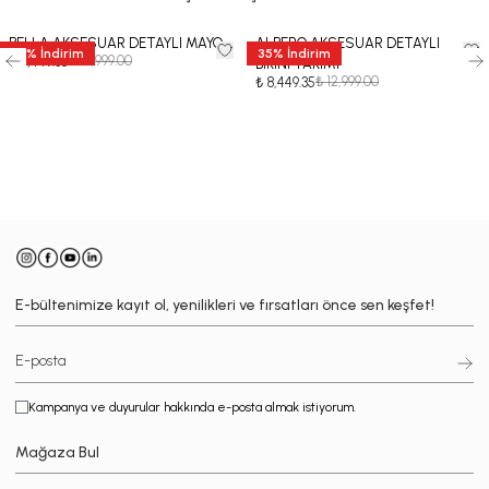
BELLA AKSESUAR DETAYLI MAYO
ALBERO AKSESUAR DETAYLI
35
%
İndirim
35
%
İndirim
₺ 12,999.00
₺ 8,449.35
BİKİNİ TAKIMI
₺ 12,999.00
₺ 8,449.35
-
E-bültenimize kayıt ol, yenilikleri ve fırsatları önce sen keşfet!
Kampanya ve duyurular hakkında e-posta almak istiyorum.
Mağaza Bul