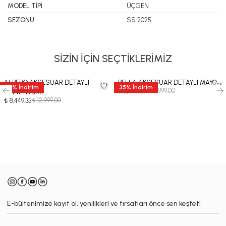
MODEL TİPİ
ÜÇGEN
SEZONU
SS 2025
SİZİN İÇİN SEÇTİKLERİMİZ
ALBERO AKSESUAR DETAYLI
BELLA AKSESUAR DETAYLI MAYO
35
%
İndirim
35
%
İndirim
₺ 12,999.00
₺ 8,449.35
BİKİNİ TAKIMI
₺ 12,999.00
₺ 8,449.35
-
E-bültenimize kayıt ol, yenilikleri ve fırsatları önce sen keşfet!