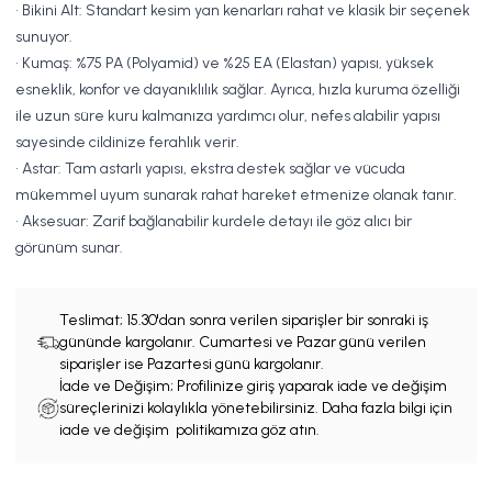
• Bikini Alt: Standart kesim yan kenarları rahat ve klasik bir seçenek
sunuyor.
• Kumaş: %75 PA (Polyamid) ve %25 EA (Elastan) yapısı, yüksek
esneklik, konfor ve dayanıklılık sağlar. Ayrıca, hızla kuruma özelliği
ile uzun süre kuru kalmanıza yardımcı olur, nefes alabilir yapısı
sayesinde cildinize ferahlık verir.
• Astar: Tam astarlı yapısı, ekstra destek sağlar ve vücuda
mükemmel uyum sunarak rahat hareket etmenize olanak tanır.
• Aksesuar: Zarif bağlanabilir kurdele detayı ile göz alıcı bir
görünüm sunar.
Teslimat;
15.30'dan sonra verilen siparişler bir sonraki iş
gününde kargolanır. Cumartesi ve Pazar günü verilen
siparişler ise Pazartesi günü kargolanır.
İade ve Değişim; Profilinize giriş yaparak iade ve değişim
süreçlerinizi kolaylıkla yönetebilirsiniz. Daha fazla bilgi için
iade ve değişim politikamıza göz atın.