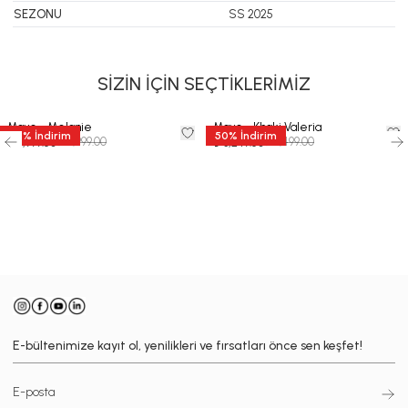
SEZONU
SS 2025
SİZİN İÇİN SEÇTİKLERİMİZ
Mayo - Melanie
Mayo - Khaki Valeria
50
%
İndirim
50
%
İndirim
₺ 7,999.00
₺ 6,499.00
₺ 3,999.50
₺ 3,249.50
-
E-bültenimize kayıt ol, yenilikleri ve fırsatları önce sen keşfet!