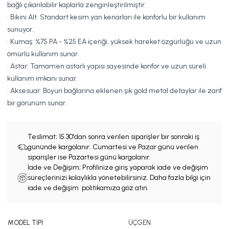
bağlı çıkarılabilir kaplarla zenginleştirilmiştir.
• Bikini Alt: Standart kesim yan kenarları ile konforlu bir kullanım
sunuyor.
• Kumaş: %75 PA - %25 EA içeriği, yüksek hareket özgürlüğü ve uzun
ömürlü kullanım sunar.
• Astar: Tamamen astarlı yapısı sayesinde konfor ve uzun süreli
kullanım imkanı sunar.
• Aksesuar: Boyun bağlarına eklenen şık gold metal detaylar ile zarif
bir görünüm sunar.
Teslimat;
15.30'dan sonra verilen siparişler bir sonraki iş
gününde kargolanır. Cumartesi ve Pazar günü verilen
siparişler ise Pazartesi günü kargolanır.
İade ve Değişim; Profilinize giriş yaparak iade ve değişim
süreçlerinizi kolaylıkla yönetebilirsiniz. Daha fazla bilgi için
iade ve değişim politikamıza göz atın.
MODEL TİPİ
ÜÇGEN