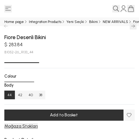
Home page
Integration Products
Yeni Seçki
Bikini
NEW ARRIVALS
Fio
Fiore Desenli Bikini
$ 283.84
B.1052-26_R133_44
Colour
Body
44
42
40
38
Add to Basket
Mağaza Stokları