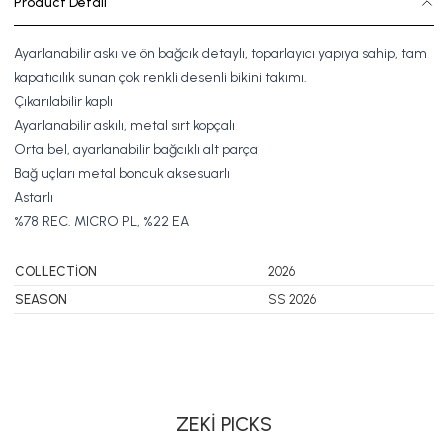
Product Detail
Ayarlanabilir askı ve ön bağcık detaylı, toparlayıcı yapıya sahip, tam
kapatıcılık sunan çok renkli desenli bikini takımı.
Çıkarılabilir kaplı
Ayarlanabilir askılı, metal sırt kopçalı
Orta bel, ayarlanabilir bağcıklı alt parça
Bağ uçları metal boncuk aksesuarlı
Astarlı
%78
REC. MICRO PL,
%22 EA
COLLECTİON
2026
SEASON
SS 2026
SWIMSUIT
BIKINI
DRESS
ZEKİ PICKS