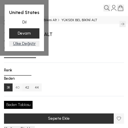
United States
Ana Sayfa
BİKİNİ ALT
Bikini Alt
YÜKSEK BEL BİKİNİ ALT
Dil
Devam
YÜKSEK BEL BİKİNİ ALT
₺ 3,999.00
Ülke Değiştir
BA.4519-25_R132_38
Renk
Beden
38
40
42
44
Beden Tablosu
Sepete Ekle