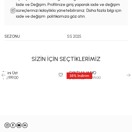
İade ve Değişim; Profilinize giriş yaparak iade ve değişim
süreçlerinizi kolaylıkla yönetebilirsiniz. Daha fazla bilgi için
iade ve değişim politikamıza göz atın.
SEZONU
SS 2025
SİZİN İÇİN SEÇTİKLERİMİZ
Bikini Üst
CYNTHIA MAYO
35
%
İndirim
₺ 3,999.00
₺ 9,999.00
₺ 6,499.35
-