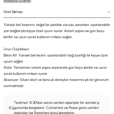
Mağaza Stokları
Ürün Detayı
Yüksek bel tasarımı, doğal bir şekilde vücudu sararken, ayarlanabilir
yan bağlarıyla kişiye özel uyum sunar. Astarlı yapısı ise gün boyu
konfor ve uzun süreli kullanım imkanı sağlar.
Ürün Özellikleri:
Bikini Alt:
Yüksek
bel kesim,
ayarlanabilir
bağ özelliği ile kişiye özel
uyum sağlar.
Astar:
Tamamen astarlı yapısı sayesinde gün boyu konfor
ve
uzun
süreli kullanım imkanı sunar.
Aksesuar: Silver
oksit
ve boncuk
detayları tasarıma
şık
bir görünüm
sunmaktadır.
Teslimat;
15.30'dan sonra verilen siparişler bir sonraki iş
gününde kargolanır. Cumartesi ve Pazar günü verilen
siparişler ise Pazartesi günü kargolanır.