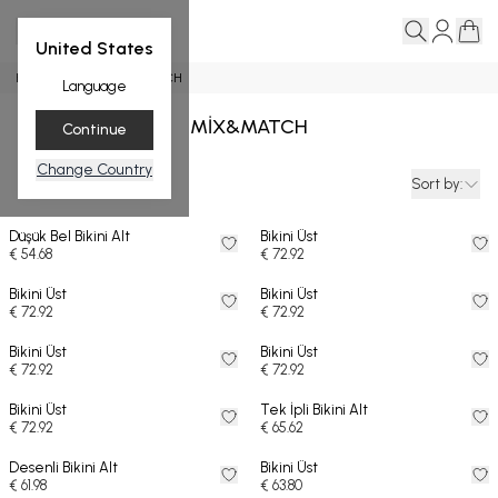
United States
Home page
MİX&MATCH
Language
MİX&MATCH
Continue
Change Country
Filters
Sort by
:
Düşük Bel Bikini Alt
Bikini Üst
€ 54.68
€ 72.92
Bikini Üst
Bikini Üst
€ 72.92
€ 72.92
Bikini Üst
Bikini Üst
€ 72.92
€ 72.92
Bikini Üst
Tek İpli Bikini Alt
€ 72.92
€ 65.62
Desenli Bikini Alt
Bikini Üst
€ 61.98
€ 63.80