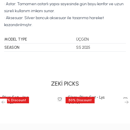
• Astar: Tamamen astarlı yapısı sayesinde gün boyu konfor ve uzun
süreli kullanım imkanı sunar.
• Aksesuar: Silver boncuk aksesuar ile tasarıma hareket
kazandırılmıştır.
MODEL TYPE
ÜÇGEN
SEASON
SS 2025
SWIMSUIT
BIKINI
DRESS
ZEKİ PICKS
Bikini Set - Joie
Glossy Bikini Set - Lys
50
%
Discount
50
%
Discount
€ 118.50
€ 209.67
€ 59.25
€ 104.83