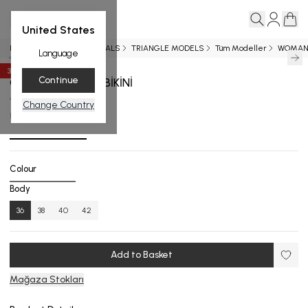
United States
Home page
NEW ARRIVALS
TRIANGLE MODELS
Tüm Modeller
WOMA
Language
35
%
Discount
Continue
OCTAVIA ÜÇGEN BİKİNİ
€ 109.38
€ 71.10
Change Country
B.1764-25_R132_36
Colour
Body
36
38
40
42
Add to Basket
Mağaza Stokları