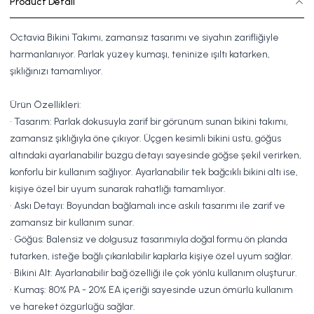
Product Detail
Octavia Bikini Takımı, zamansız tasarımı ve siyahın zarifliğiyle
harmanlanıyor. Parlak yüzey kumaşı, teninize ışıltı katarken,
şıklığınızı tamamlıyor.
Ürün Özellikleri:
• Tasarım: Parlak dokusuyla zarif bir görünüm sunan bikini takımı,
zamansız şıklığıyla öne çıkıyor. Üçgen kesimli bikini üstü, göğüs
altındaki ayarlanabilir büzgü detayı sayesinde göğse şekil verirken,
konforlu bir kullanım sağlıyor. Ayarlanabilir tek bağcıklı bikini altı ise,
kişiye özel bir uyum sunarak rahatlığı tamamlıyor.
• Askı Detayı: Boyundan bağlamalı ince askılı tasarımı ile zarif ve
zamansız bir kullanım sunar.
• Göğüs: Balensiz ve dolgusuz tasarımıyla doğal formu ön planda
tutarken, isteğe bağlı çıkarılabilir kaplarla kişiye özel uyum sağlar.
• Bikini Alt: Ayarlanabilir bağ özelliği ile çok yönlü kullanım oluşturur.
• Kumaş: 80% PA - 20% EA içeriği sayesinde uzun ömürlü kullanım
ve hareket özgürlüğü sağlar.