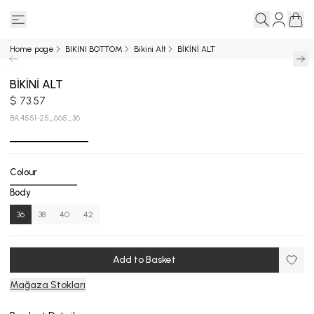
Home page
BIKINI BOTTOM
Bikini Alt
BİKİNİ ALT
BİKİNİ ALT
$ 73.57
BA.4551-25_665_36
Colour
Body
36
38
40
42
Add to Basket
Mağaza Stokları