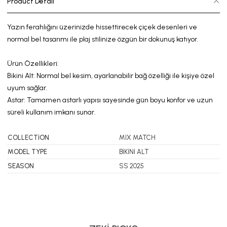
Product Detail
Yazın ferahlığını üzerinizde hissettirecek çiçek desenleri ve
normal
bel tasarımı
ile
plaj stilinize özgün bir dokunuş katıyor.
Ürün Özellikleri:
Bikini Alt:
Normal
bel kesim, ayarlanabilir bağ özelliği ile kişiye özel
uyum sağlar.
Astar:
Tamamen astarlı yapısı sayesinde gün boyu konfor
ve
uzun
süreli kullanım imkanı sunar.
COLLECTİON
MIX MATCH
MODEL TYPE
BİKİNİ ALT
SEASON
SS 2025
SWIMSUIT
BIKINI
DRESS