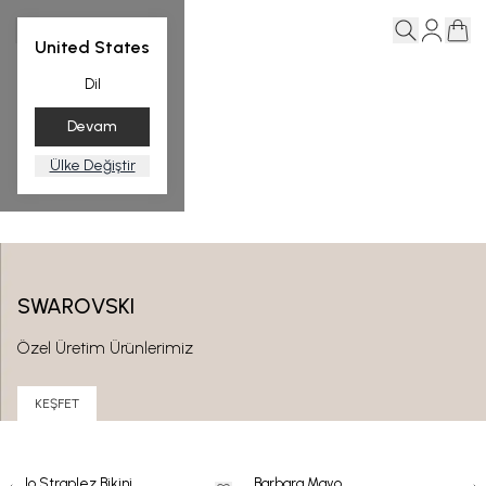
United States
BİKİNİ
MAYO
PLAJ GİYİM
Dil
Devam
Ülke Değiştir
SWAROVSKI
Özel Üretim Ürünlerimiz
KEŞFET
Lido Straplez Bikini
Barbara Mayo