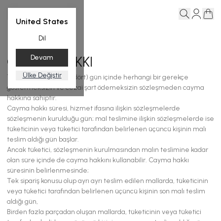
United States
Dil
CAYMA HAKKI
Devam
Ülke Değiştir
Tüketici (ALICI), 14 (ondört) gün içinde herhangi bir gerekçe
göstermeksizin ve cezai şart ödemeksizin sözleşmeden cayma
hakkına sahiptir.
Cayma hakkı süresi, hizmet ifasına ilişkin sözleşmelerde
sözleşmenin kurulduğu gün; mal teslimine ilişkin sözleşmelerde ise
tüketicinin veya tüketici tarafından belirlenen üçüncü kişinin malı
teslim aldığı gün başlar.
Ancak tüketici, sözleşmenin kurulmasından malın teslimine kadar
olan süre içinde de cayma hakkını kullanabilir. Cayma hakkı
süresinin belirlenmesinde;
Tek sipariş konusu olup ayrı ayrı teslim edilen mallarda, tüketicinin
veya tüketici tarafından belirlenen üçüncü kişinin son malı teslim
aldığı gün,
Birden fazla parçadan oluşan mallarda, tüketicinin veya tüketici