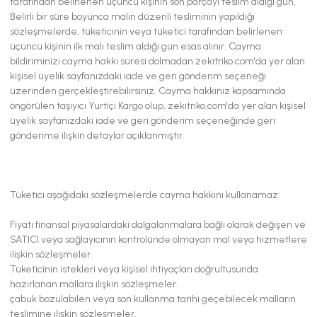
tarafından belirlenen üçüncü kişinin son parçayı teslim aldığı gün,
Belirli bir süre boyunca malın düzenli tesliminin yapıldığı
sözleşmelerde, tüketicinin veya tüketici tarafından belirlenen
üçüncü kişinin ilk malı teslim aldığı gün esas alınır. Cayma
bildiriminizi cayma hakkı süresi dolmadan zekitriko.com'da yer alan
kişisel üyelik sayfanızdaki iade ve geri gönderim seçeneği
üzerinden gerçekleştirebilirsiniz. Cayma hakkınız kapsamında
öngörülen taşıyıcı Yurtiçi Kargo olup, zekitriko.com'da yer alan kişisel
üyelik sayfanızdaki iade ve geri gönderim seçeneğinde geri
gönderime ilişkin detaylar açıklanmıştır.
Tüketici aşağıdaki sözleşmelerde cayma hakkını kullanamaz:
Fiyatı finansal piyasalardaki dalgalanmalara bağlı olarak değişen ve
SATICI veya sağlayıcının kontrolünde olmayan mal veya hizmetlere
ilişkin sözleşmeler.
Tüketicinin istekleri veya kişisel ihtiyaçları doğrultusunda
hazırlanan mallara ilişkin sözleşmeler.
çabuk bozulabilen veya son kullanma tarihi geçebilecek malların
teslimine ilişkin sözleşmeler.