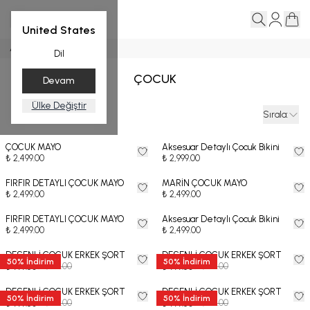
United States
Ana Sayfa
ÇOCUK
Dil
ÇOCUK
Devam
Ülke Değiştir
Filtreler
Sırala
:
ÇOCUK MAYO
Aksesuar Detaylı Çocuk Bikini
₺ 2,499.00
₺ 2,999.00
FIRFIR DETAYLI ÇOCUK MAYO
MARİN ÇOCUK MAYO
₺ 2,499.00
₺ 2,499.00
FIRFIR DETAYLI ÇOCUK MAYO
Aksesuar Detaylı Çocuk Bikini
₺ 2,499.00
₺ 2,499.00
DESENLİ ÇOCUK ERKEK ŞORT
DESENLİ ÇOCUK ERKEK ŞORT
50
%
İndirim
50
%
İndirim
₺ 1,999.00
₺ 1,999.00
₺ 999.50
₺ 999.50
DESENLİ ÇOCUK ERKEK ŞORT
DESENLİ ÇOCUK ERKEK ŞORT
50
%
İndirim
50
%
İndirim
₺ 1,999.00
₺ 1,999.00
₺ 999.50
₺ 999.50