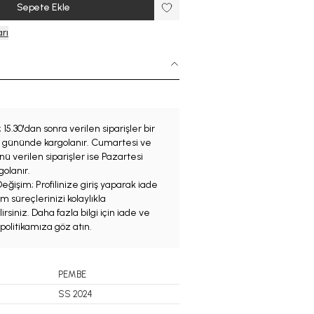
Sepete Ekle
rı
;
15.30'dan sonra verilen siparişler bir
iş gününde kargolanır. Cumartesi ve
ü verilen siparişler ise Pazartesi
olanır.
eğişim; Profilinize giriş yaparak iade
m süreçlerinizi kolaylıkla
irsiniz. Daha fazla bilgi için iade ve
politikamıza göz atın.
PEMBE
SS 2024