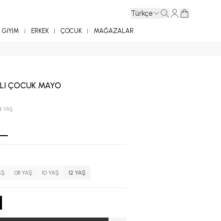
Türkçe
GİYİM
ERKEK
ÇOCUK
MAĞAZALAR
AYLI ÇOCUK MAYO
4 YAŞ
AŞ
08 YAŞ
10 YAŞ
12 YAŞ