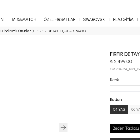
Nİ
MİX&MATCH
ÖZEL FIRSATLAR
SWAROVSKİ
PLAJ GİYİM
0 İndirimli Ürünler.
FIRFIR DETAYLI ÇOCUK MAYO
FIRFIR DET
₺ 2,499.00
CM.204-24_R161_0
Renk
Beden
04 YAŞ
06 Y
Beden Tablosu