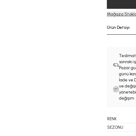
Mağaza Stokla
Ürün Detayı
Teslimat
sonraki 
Pazar gün
günü karg
İade ve D
ve değişi
yönetebil
değişim 
RENK
SEZONU