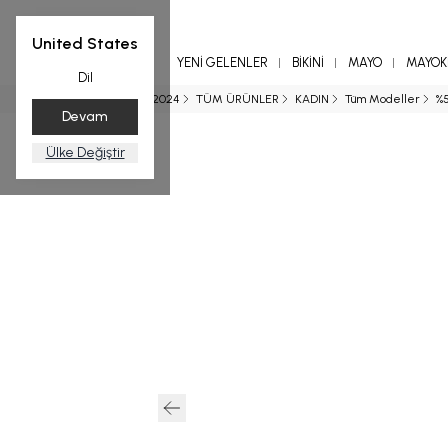
United States
YENİ GELENLER
BİKİNİ
MAYO
MAYOKİ
Dil
Ana Sayfa
SS 2024
TÜM ÜRÜNLER
KADIN
Tüm Modeller
%5
Devam
Ülke Değiştir