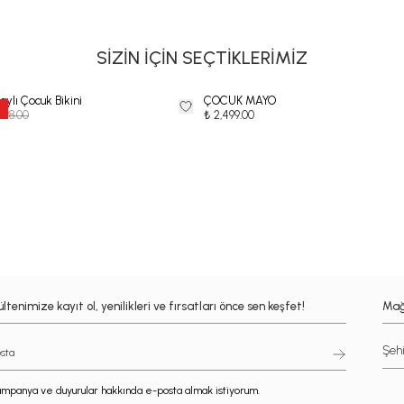
SİZİN İÇİN SEÇTİKLERİMİZ
ylı Çocuk Bikini
ÇOCUK MAYO
998.00
₺ 2,499.00
ltenimize kayıt ol, yenilikleri ve fırsatları önce sen keşfet!
Mağ
mpanya ve duyurular hakkında e-posta almak istiyorum.