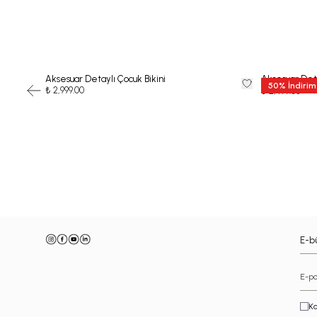
Aksesuar Detaylı Çocuk Bikini
Aksesuar Deta
50
%
İndirim
₺ 2,999.00
₺ 4,
₺ 2,499.00
-
E-bü
Ka