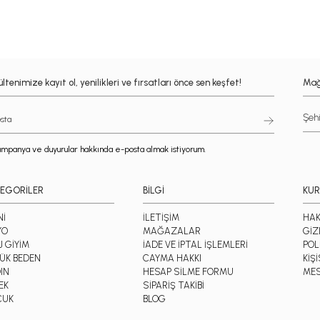
ltenimize kayıt ol, yenilikleri ve fırsatları önce sen keşfet!
Mağ
mpanya ve duyurular hakkında e-posta almak istiyorum.
EGORİLER
BİLGİ
KU
Nİ
İLETİŞİM
HAK
YO
MAĞAZALAR
GİZ
J GİYİM
İADE VE İPTAL İŞLEMLERİ
POL
ÜK BEDEN
CAYMA HAKKI
KİŞ
IN
HESAP SİLME FORMU
MES
EK
SİPARİŞ TAKİBİ
CUK
BLOG