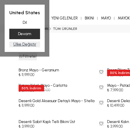
United States
YENİ GELENLER
BİKİNİ
MAYO
MAYOKİ
Dil
Ana Sayfa
KADIN
TÜM ÜRÜNLER
Devam
Ülke Değiştir
Filtreler
Bronz Mayo - Geranium
Bronz Bikini 
50
%
İndirim
₺ 11,999.00
₺ 11
₺ 5,749.50
Yüzücü Yakalı Mayo - Carlotta
Mayo - Pista
50
%
İndirim
₺ 7,999.00
₺ 7,999.00
₺ 3,999.50
Desenli Gold Aksesuar Detaylı Mayo - Stella
Desenli Deko
₺ 11,999.00
₺ 10,499.00
Desenli Sabit Kaplı Telli Bikini Üst
Desenli Kalın A
₺ 3,999.00
₺ 3,999.00