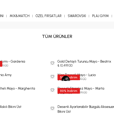
Nİ
MİX&MATCH
ÖZEL FIRSATLAR
SWAROVSKİ
PLAJ GİYİM
TÜM ÜRÜNLER
Takımı - Gardenia
Gold Detaylı Turuncu Mayo - Beatrix
,499.00
₺ 10,499.00
chio Amy
Yılan Desenli Mayo - Lucia
50
%
İndirim
₺ 12,999.00
₺ 6,499.50
lteli Mayo - Margherita
Desenli Straplez Mayo - Marta
50
%
İndirim
₺ 10,499.00
₺ 5,249.50
skılı Bikini Üst
Desenli Ayarlanabilir Büzgülü Aksesuar
Bikini Üst