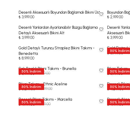
Desenli Aksesuarlı Boyundan Bağlamalı Bikini Üst
Boyundan Bağl
₺ 3,999.00
₺ 2,999.00
Desenli Yanlardan Ayarlanabilir Büzgü Bağlama
Desenli Yanla
Detaylı Aksesuarlı Bikini Alt
Aksesuarlı Bik
₺ 3,999.00
₺ 3,999.00
Gold Detaylı Turuncu Straplez Bikini Takımı -
Gold Detaylı 
50
%
İndirim
₺ 7,
₺ 3,749.50
Benedetta
₺ 8,999.00
Çok Renkli Bikini Takımı - Brunella
Bikini Takımı 
50
%
İndirim
50
%
İndirim
₺ 6,999.00
₺ 7,
₺ 3,499.50
₺ 3,999.50
Bikini Takımı - Ethnic Aceline
Desenli Bikini
50
%
İndirim
50
%
İndirim
₺ 10,499.00
₺ 8,
₺ 5,249.50
₺ 4,249.50
Desenli Bikini Takımı - Marcella
Desenli Akses
50
%
İndirim
50
%
İndirim
₺ 8,999.00
₺ 8,
₺ 4,499.50
₺ 4,499.50