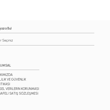
aza Bul
RUMSAL
KIMIZDA
LİLİK VE GÜVENLİK
İTİKASI
İSEL VERİLERİN KORUNMASI
AFELİ SATIŞ SÖZLEŞMESİ