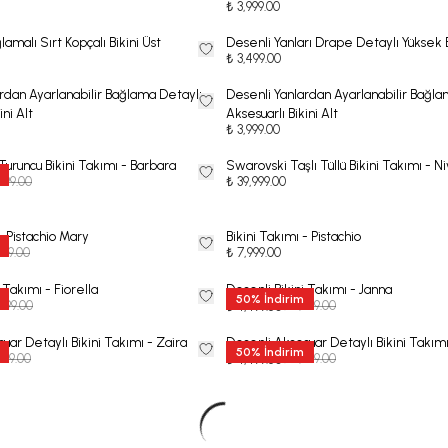
₺ 3,999.00
amalı Sırt Kopçalı Bikini Üst
Desenli Yanları Drape Detaylı Yüksek B
₺ 3,499.00
rdan Ayarlanabilir Bağlama Detaylı
Desenli Yanlardan Ayarlanabilir Bağla
ini Alt
Aksesuarlı Bikini Alt
₺ 3,999.00
Turuncu Bikini Takımı - Barbara
Swarovski Taşlı Tüllü Bikini Takımı - N
499.00
₺ 39,999.00
- Pistachio Mary
Bikini Takımı - Pistachio
999.00
₺ 7,999.00
 Takımı - Fiorella
Desenli Bikini Takımı - Janna
50
%
İndirim
499.00
₺ 8,999.00
₺ 4,499.50
uar Detaylı Bikini Takımı - Zaira
Desenli Aksesuar Detaylı Bikini Takım
50
%
İndirim
999.00
₺ 8,999.00
₺ 4,499.50