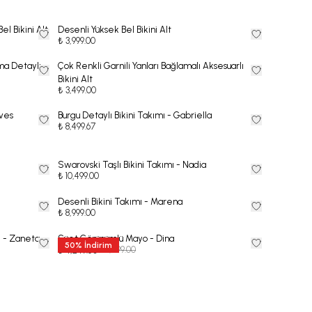
el Bikini Alt
Desenli Yüksek Bel Bikini Alt
₺ 3,999.00
ma Detaylı
Çok Renkli Garnili Yanları Bağlamalı Aksesuarlı
Bikini Alt
₺ 3,499.00
ives
Burgu Detaylı Bikini Takımı - Gabriella
₺ 8,499.67
Swarovski Taşlı Bikini Takımı - Nadia
₺ 10,499.00
Desenli Bikini Takımı - Marena
₺ 8,999.00
ı - Zaneta
Süet Görünümlü Mayo - Dina
50
%
İndirim
₺ 8,499.00
₺ 4,249.50