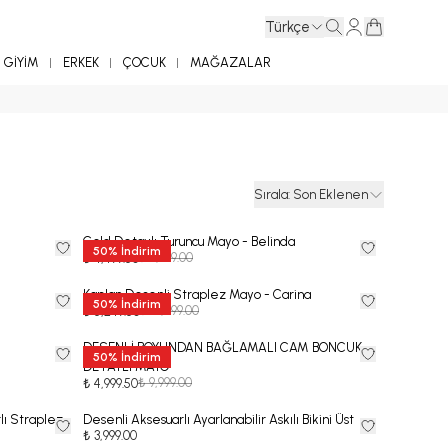
Türkçe
GİYİM
ERKEK
ÇOCUK
MAĞAZALAR
Sırala
:
Son Eklenen
Gold Detaylı Turuncu Mayo - Belinda
50
%
İndirim
₺ 8,999.00
₺ 4,499.50
Kaplan Desenli Straplez Mayo - Carina
50
%
İndirim
₺ 10,499.00
₺ 5,249.50
DESENLİ BOYUNDAN BAĞLAMALI CAM BONCUK
50
%
İndirim
DETAYLI MAYO
₺ 9,999.00
₺ 4,999.50
lı Straplez
Desenli Aksesuarlı Ayarlanabilir Askılı Bikini Üst
₺ 3,999.00