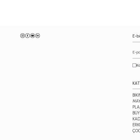
E-bü
Ka
KAT
BİKİ
MA
PLA
BÜY
KAD
ERK
ÇO