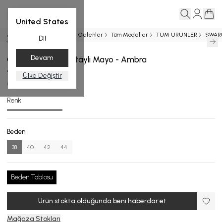
United States
Ana Sayfa
MAYO
Yeni Gelenler
Tüm Modeller
TÜM ÜRÜNLER
SWAR
Dil
Devam
Gold Kuş Gözü Detaylı Mayo - Ambra
₺ 10,999.00
Ülke Değiştir
M.2700-24_R132_38
Renk
Beden
38
40
42
44
Beden Tablosu
Ürün stokta olduğunda beni haberdar et
Mağaza Stokları