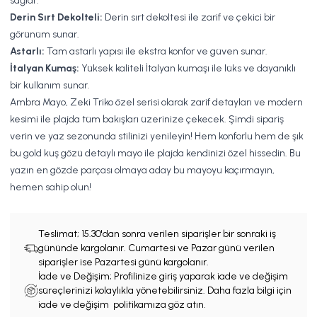
sağlar.
Derin Sırt Dekolteli:
Derin sırt dekoltesi ile zarif ve çekici bir
görünüm sunar.
Astarlı:
Tam astarlı yapısı ile ekstra konfor ve güven sunar.
İtalyan Kumaş:
Yüksek kaliteli İtalyan kumaşı ile lüks ve dayanıklı
bir kullanım sunar.
Ambra Mayo, Zeki Triko özel serisi olarak zarif detayları ve modern
kesimi ile plajda tüm bakışları üzerinize çekecek. Şimdi sipariş
verin ve yaz sezonunda stilinizi yenileyin! Hem konforlu hem de şık
bu gold kuş gözü detaylı mayo ile plajda kendinizi özel hissedin. Bu
yazın en gözde parçası olmaya aday bu mayoyu kaçırmayın,
hemen sahip olun!
Teslimat;
15.30'dan sonra verilen siparişler bir sonraki iş
gününde kargolanır. Cumartesi ve Pazar günü verilen
siparişler ise Pazartesi günü kargolanır.
İade ve Değişim; Profilinize giriş yaparak iade ve değişim
süreçlerinizi kolaylıkla yönetebilirsiniz. Daha fazla bilgi için
iade ve değişim politikamıza göz atın.