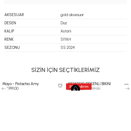
AKSESUAR
gold aksesuar
DESEN
Düz
KALIP
Astarlı
RENK
SİYAH
SEZONU
SS 2024
SİZİN İÇİN SEÇTİKLERİMİZ
Mayo - Pistachio Amy
NEMESIS DESENLİ BİKİNİ
35
%
İndirim
₺ 7,999.00
₺ 11,999.00
₺ 7,799.35
-