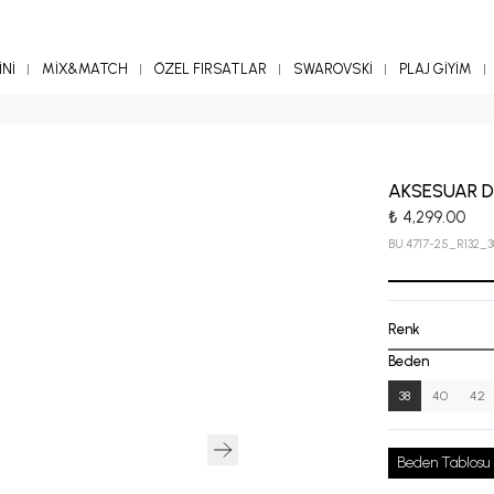
Nİ
MİX&MATCH
ÖZEL FIRSATLAR
SWAROVSKİ
PLAJ GİYİM
AKSESUAR DE
₺ 4,299.00
BU.4717-25_R132_3
Renk
Beden
38
40
42
Beden Tablosu