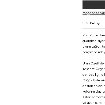
Mağaza Stokla
Ürün Detayı
Zarif üçgen kes
çıkarırken, ayar
uyum sağlar. Min
parçalarla
kola
Ürün Özellikleri
Tasarım: Üçge
askı
özelliği
ile
Göğüs:
Balensi
desteklerken, tak
kullanım oluştur
Astar:
Tamamen 
ve
uzun süreli 