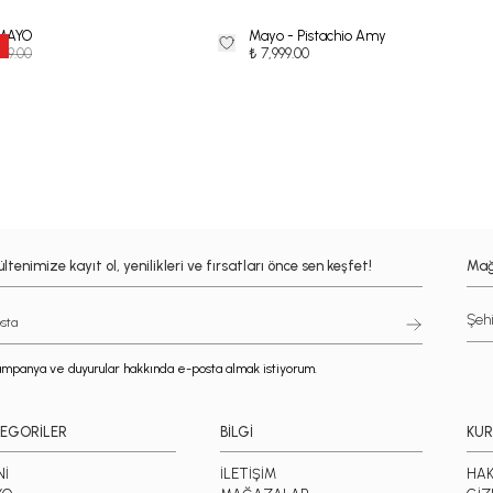
MAYO
Mayo - Pistachio Amy
999.00
₺ 7,999.00
ltenimize kayıt ol, yenilikleri ve fırsatları önce sen keşfet!
Mağ
mpanya ve duyurular hakkında e-posta almak istiyorum.
EGORİLER
BİLGİ
KU
Nİ
İLETİŞİM
HAK