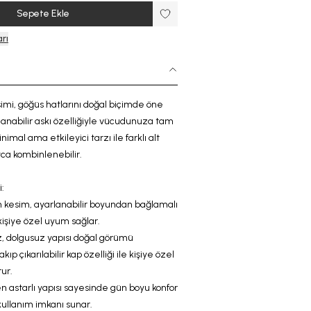
Sepete Ekle
rı
imi, göğüs hatlarını doğal biçimde öne
lanabilir
askı
özelliğiyle vücudunuza tam
imal ama etkileyici tarzı ile farklı
alt
yca kombinlenebilir.
:
n kesim,
ayarlanabilir boyundan bağlamal
ı
 kişiye özel uyum sağlar.
z, dolgusuz yapısı doğal görümü
ıp çıkarılabilir kap özelliği ile kişiye özel
ur.
astarlı yapısı sayesinde gün boyu konfor
kullanım imkanı sunar.