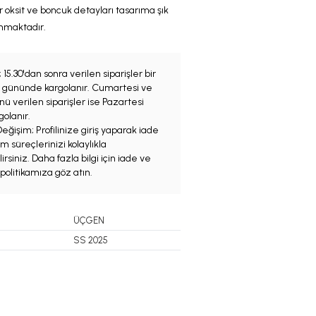
er
oksit
ve boncuk
detayları tasarıma
şık
nmaktadır.
;
15.30'dan sonra verilen siparişler bir
iş gününde kargolanır. Cumartesi ve
ü verilen siparişler ise Pazartesi
olanır.
eğişim; Profilinize giriş yaparak iade
m süreçlerinizi kolaylıkla
irsiniz. Daha fazla bilgi için iade ve
politikamıza göz atın.
ÜÇGEN
SS 2025