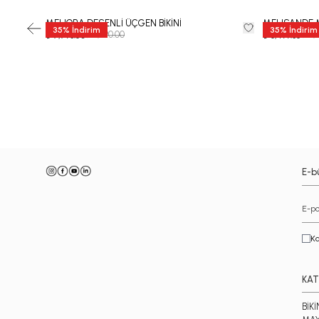
MELIORA DESENLİ ÜÇGEN BİKİNİ
MELISANDE 
35
%
İndirim
35
%
İndirim
₺ 11,990.00
₺ 9,
₺ 7,793.50
₺ 6,499.35
-
E-bü
Ka
KAT
BİKİ