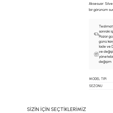
Aksesuar:
Silv
bir görünüm su
Teslimat
sonraki 
Pazar gün
günü karg
İade ve D
ve değişi
yönetebil
değişim 
MODEL TİPİ
SEZONU
SİZİN İÇİN SEÇTİKLERİMİZ