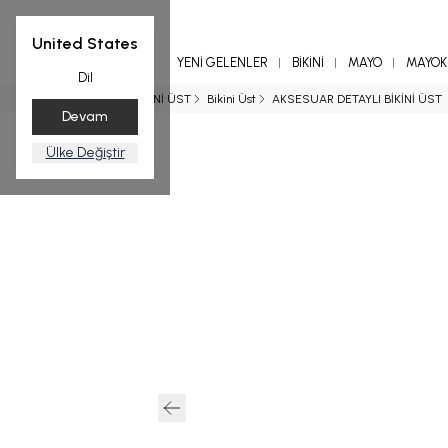
United States
YENİ GELENLER
BİKİNİ
MAYO
MAYOKİ
Dil
Ana Sayfa
BİKİNİ ÜST
Bikini Üst
AKSESUAR DETAYLI BİKİNİ ÜST
Devam
Ülke Değiştir