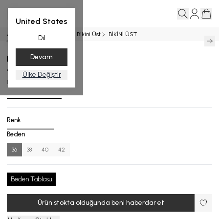
United States
Ana Sayfa
BİKİNİ ÜST
Bikini Üst
BİKİNİ ÜST
Dil
Devam
BİKİNİ ÜST
₺ 3,299.00
Ülke Değiştir
BU.4701-25_R127_36
Renk
Beden
36
38
40
42
Beden Tablosu
Ürün stokta olduğunda beni haberdar et