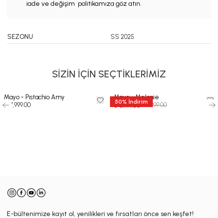
iade ve değişim politikamıza göz atın.
SEZONU
SS 2025
SİZİN İÇİN SEÇTİKLERİMİZ
Mayo - Pistachio Amy
Mayo - Melanie
50
%
İndirim
₺ 7,999.00
₺ 7,999.00
₺ 3,999.50
-
E-bültenimize kayıt ol, yenilikleri ve fırsatları önce sen keşfet!