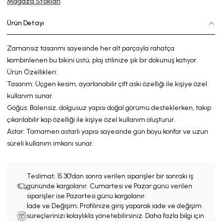
Mağaza Stokları
Ürün Detayı
Zamansız tasarımı sayesinde her alt parçayla rahatça
kombinlenen bu bikini üstü, plaj stilinize şık bir dokunuş katıyor.
Ür
ün Özellikleri:
Tasarım: Üçgen kesim,
ayarlanabilir çift askı özelliği ile kişiye özel
kullanım sunar.
Göğüs:
Balensiz, dolgusuz yapısı doğal görümü desteklerken, takıp
çıkarılabilir kap özelliği ile kişiye özel kullanım oluşturur.
Astar:
Tamamen astarlı yapısı sayesinde gün boyu konfor
ve
uzun
süreli kullanım imkanı sunar.
Teslimat;
15.30'dan sonra verilen siparişler bir sonraki iş
gününde kargolanır. Cumartesi ve Pazar günü verilen
siparişler ise Pazartesi günü kargolanır.
İade ve Değişim; Profilinize giriş yaparak iade ve değişim
süreçlerinizi kolaylıkla yönetebilirsiniz. Daha fazla bilgi için