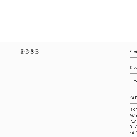
-
E-bü
Ka
KAT
BİKİ
MA
PLA
BÜY
KAD