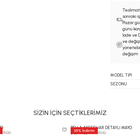
Teslimat
sonraki 
Pazar gün
günü karg
İade ve D
ve değişi
yönetebil
değişim 
MODEL TİPİ
SEZONU
SİZİN İÇİN SEÇTİKLERİMİZ
YO
BELLA AKSESUAR DETAYLI MAYO
35
%
İndirim
,999.00
₺ 12,999.00
₺ 8,449.35