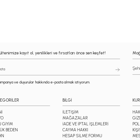
ltenimize kayıt ol, yenilikleri ve fırsatları önce sen keşfet!
Mağ
mpanya ve duyurular hakkında e-posta almak istiyorum.
EGORİLER
BİLGİ
KU
Nİ
İLETİŞİM
HAK
YO
MAĞAZALAR
GİZ
J GİYİM
İADE VE İPTAL İŞLEMLERİ
POL
ÜK BEDEN
CAYMA HAKKI
KİŞ
IN
HESAP SİLME FORMU
MES