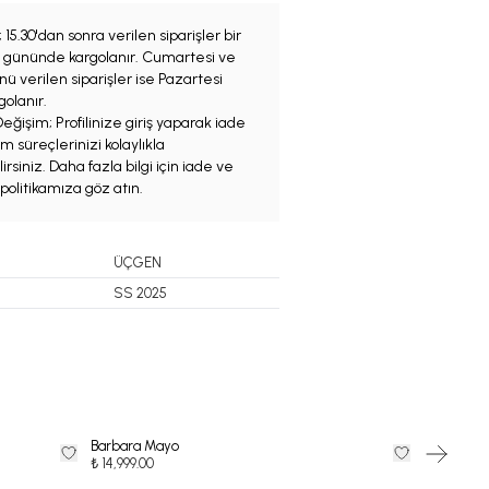
;
15.30'dan sonra verilen siparişler bir
iş gününde kargolanır. Cumartesi ve
ü verilen siparişler ise Pazartesi
olanır.
eğişim; Profilinize giriş yaparak iade
m süreçlerinizi kolaylıkla
irsiniz. Daha fazla bilgi için iade ve
politikamıza göz atın.
ÜÇGEN
SS 2025
Barbara Mayo
ARDENTE
35
%
İndi
₺ 14,999.00
₺
₺ 7,149.35