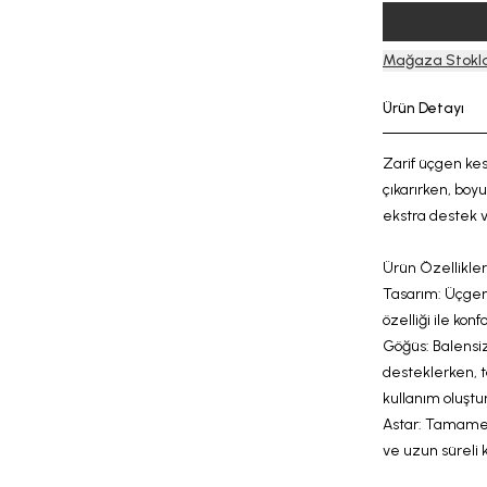
Mağaza Stokla
Ürün Detayı
Zarif
üçgen kes
çıkarırken, bo
ekstra destek v
Ürün Özellikleri
Tasarım: Üçgen
özelliği
ile konf
Göğüs:
Balensi
desteklerken, tak
kullanım oluştur
Astar:
Tamamen 
ve
uzun süreli 