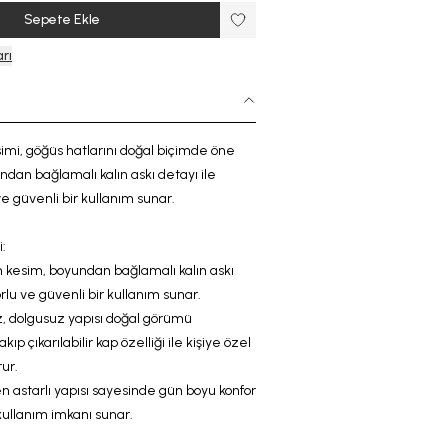
Sepete Ekle
rı
imi, göğüs hatlarını doğal biçimde öne
yundan bağlamalı
kalın
askı detayı ile
e güvenli bir kullanım sunar.
:
 kesim,
boyundan bağlamal
ı
kalın
askı
orlu ve güvenli bir ku
llanım sunar.
z, dolgusuz yapısı doğal görümü
ıp çıkarılabilir kap özelliği ile kişiye özel
ur.
astarlı yapısı sayesinde gün boyu konfor
kullanım imkanı sunar.