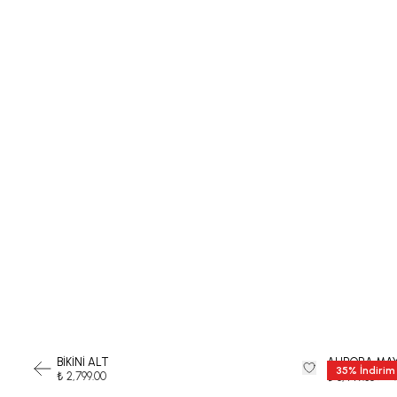
BİKİNİ ALT
AURORA MA
35
%
İndirim
₺ 2,799.00
₺ 12
₺ 8,449.35