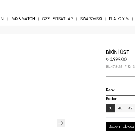
Nİ
MİX&MATCH
ÖZEL FIRSATLAR
SWAROVSKİ
PLAJ GİYİM
BİKİNİ ÜST
₺ 3,999.00
BU.4718-25_R132_3
Renk
Beden
38
40
42
Beden Tablosu