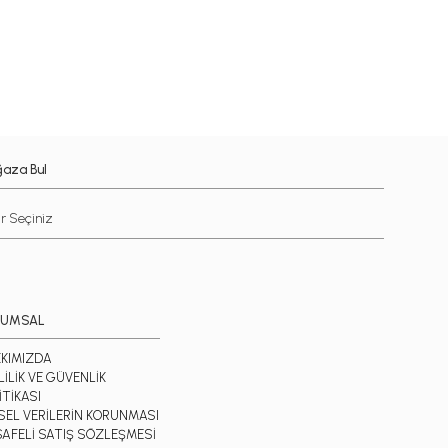
aza Bul
RUMSAL
KIMIZDA
LİLİK VE GÜVENLİK
İTİKASI
İSEL VERİLERİN KORUNMASI
AFELİ SATIŞ SÖZLEŞMESİ