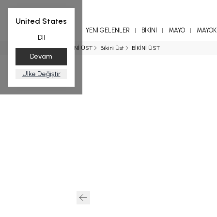
United States
YENİ GELENLER
BİKİNİ
MAYO
MAYOKİ
Dil
Ana Sayfa
BİKİNİ ÜST
Bikini Üst
BİKİNİ ÜST
Devam
Ülke Değiştir