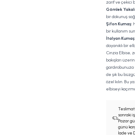
zarif ve çekici
Gömlek Yakalı
bir dokunuş sağ
Şifon Kumaş:
H
bir kullanım sun
İtalyan Kumaş
dayanıklı bir el
Cinzia Elbise, 
bakışları üzeri
gardırobunuza ş
de şık bu büzgü 
özel kılın. Bu 
elbiseyi kaçırm
Teslimat
sonraki 
Pazar gün
günü karg
İade ve D