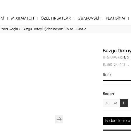
Nİ
MİX&MATCH
ÖZEL FIRSATLAR
SWAROVSKİ
PLAJ GİYİM
Yeni Seçki
Büzgü Detaylı Şifon Beyaz Elbise - Cinzia
Büzgü Detayl
₺ 5,999.00
₺ 2
EL.5112-24_R115_L
Renk
Beden
S
M
L
Beden Tablosu