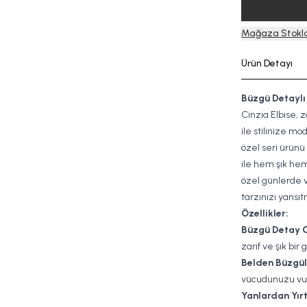
Mağaza Stokla
Ürün Detayı
Büzgü Detaylı 
Cinzia Elbise, z
ile stilinize mo
özel seri ürünü 
ile hem şık hem
özel günlerde 
tarzınızı yans
Özellikler:
Büzgü Detay 
zarif ve şık bir
Belden Büzgül
vücudunuzu vurgu
Yanlardan Yır