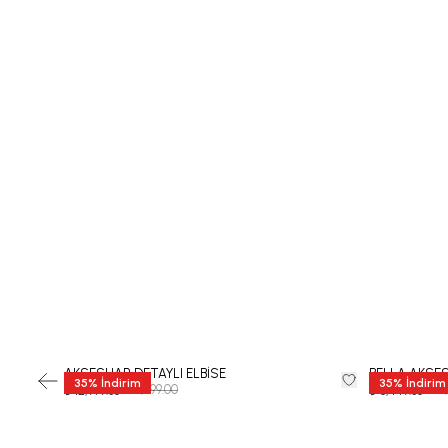
AKSESUAR DETAYLI ELBİSE
BELLA AKSE
35
%
İndirim
35
%
İndirim
₺ 19,999.00
₺ 12
₺ 12,999.35
₺ 8,449.35