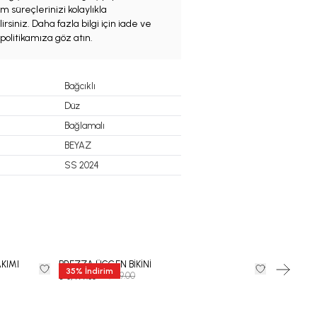
m süreçlerinizi kolaylıkla
irsiniz. Daha fazla bilgi için iade ve
politikamıza göz atın.
Bağcıklı
Düz
Bağlamalı
BEYAZ
SS 2024
AKIMI
BREZZA ÜÇGEN BİKİNİ
Barbara 
35
%
İndirim
₺ 9,999.00
₺ 14,999.00
₺ 6,499.35