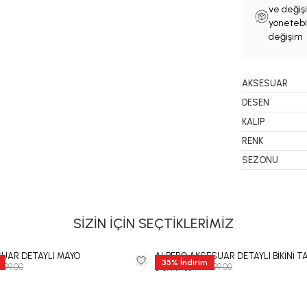
ve değişi
yönetebil
değişim 
AKSESUAR
DESEN
KALIP
RENK
SEZONU
SİZİN İÇİN SEÇTİKLERİMİZ
SUAR DETAYLI MAYO
ALBERO AKSESUAR DETAYLI BİKİNİ T
35
%
İndirim
,999.00
₺ 12,999.00
₺ 8,449.35