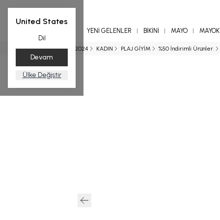
United States
YENİ GELENLER
BİKİNİ
MAYO
MAYOKİ
Dil
Ana Sayfa
SS 2024
KADIN
PLAJ GİYİM
%50 İndirimli Ürünler.
Devam
Ülke Değiştir