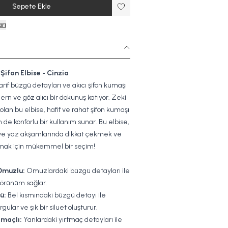
Sepete Ekle
rı
Şifon Elbise - Cinzia
arif büzgü detayları ve akıcı şifon kumaşı
dern ve göz alıcı bir dokunuş katıyor. Zeki
olan bu elbise, hafif ve rahat şifon kumaşı
 de konforlu bir kullanım sunar. Bu elbise,
ve yaz akşamlarında dikkat çekmek ve
ıtmak için mükemmel bir seçim!
Omuzlu:
Omuzlardaki büzgü detayları ile
 görünüm sağlar.
ü:
Bel kısmındaki büzgü detayı ile
lar ve şık bir siluet oluşturur.
tmaçlı:
Yanlardaki yırtmaç detayları ile