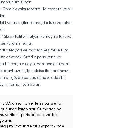
 bir görünüm sunar.
:
Gömlek yaka tasarımı ile modern ve şık
lar.
afif ve akıcı şifon kumaşı ile lüks ve rahat
ar.
:
Yüksek kaliteli İtalyan kumaşı ile lüks ve
bise kullanım sunar.
zarif detayları ve modern kesimi ile tüm
nize çekecek. Şimdi sipariş verin ve
ık bir parça ekleyin! Hem konforlu hem
detaylı uzun şifon elbise ile her anınızı
yazın en gözde parçası olmaya aday bu
ayın, hemen sahip olun!
;
15.30'dan sonra verilen siparişler bir
iş gününde kargolanır. Cumartesi ve
ü verilen siparişler ise Pazartesi
olanır.
eğişim; Profilinize giriş yaparak iade