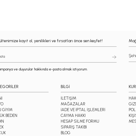
ltenimize kayıt ol, yenilikleri ve fırsatları önce sen keşfet!
Mağ
mpanya ve duyurular hakkında e-posta almak istiyorum.
EGORİLER
BİLGİ
KU
Nİ
İLETİŞİM
HAK
YO
MAĞAZALAR
GİZ
J GİYİM
İADE VE İPTAL İŞLEMLERİ
POL
ÜK BEDEN
CAYMA HAKKI
KİŞ
IN
HESAP SİLME FORMU
MES
EK
SİPARİŞ TAKİBİ
CUK
BLOG