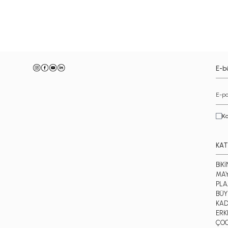
-
E-bü
Ka
KAT
BİKİ
MA
PLA
BÜY
KAD
ERK
ÇO