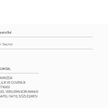
aza Bul
RUMSAL
KIMIZDA
LİLİK VE GÜVENLİK
İTİKASI
İSEL VERİLERİN KORUNMASI
AFELİ SATIŞ SÖZLEŞMESİ